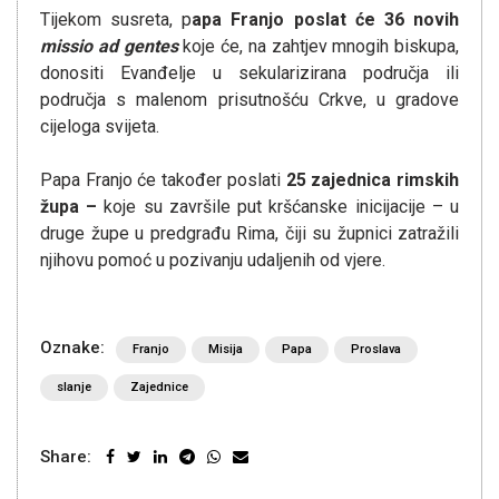
Tijekom susreta, p
apa Franjo poslat će 36 novih
missio ad gentes
koje će, na zahtjev mnogih biskupa,
donositi Evanđelje u sekularizirana područja ili
područja s malenom prisutnošću Crkve, u gradove
cijeloga svijeta.
Papa Franjo će također poslati
25 zajednica rimskih
župa –
koje su završile put kršćanske inicijacije – u
druge župe u predgrađu Rima, čiji su župnici zatražili
njihovu pomoć u pozivanju udaljenih od vjere.
Oznake:
Franjo
Misija
Papa
Proslava
slanje
Zajednice
Share: