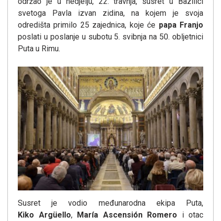
održao je u nedjelju, 22. travnja, susret u Bazilici
svetoga Pavla izvan zidina, na kojem je svoja
odredišta primilo 25 zajednica, koje će
papa Franjo
poslati u poslanje u subotu 5. svibnja na 50. obljetnici
Puta u Rimu.
Susret je vodio međunarodna ekipa Puta,
Kiko Argüello
,
María Ascensión Romero
i otac