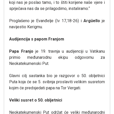
koji nas je poslao tamo, i to štiti korijene naše vjere i
sprječava nas da se prilagodimo, instaliramo.“
Proglašeno je Evanđelje (Iv 17,18-26) i
Argüello
je
navijestio Kerigmu.
Audijencija s papom Franjom
Papa Franjo
je 19. travnja u audijenciji u Vatikanu
primio međunarodnu ekipu odgovornu za
Neokatekumenski Put.
Glavni cilj sastanka bio je razgovor o 50. obljetnici
Puta koja će se 5. svibnja proslaviti velikim susretom
kojim će predsjedati papa na Tor Vergati.
Veliki susret o 50. obljetnici
Neokatekumenski Put održat će veliki međunarodni