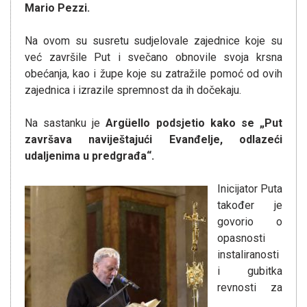
Mario Pezzi.
Na ovom su susretu sudjelovale zajednice koje su
već završile Put i svečano obnovile svoja krsna
obećanja, kao i župe koje su zatražile pomoć od ovih
zajednica i izrazile spremnost da ih dočekaju.
Na sastanku je
Argüello podsjetio kako se „Put
završava naviještajući Evanđelje, odlazeći
udaljenima u predgrađa“.
Inicijator Puta
također je
govorio o
opasnosti
instaliranosti
i gubitka
revnosti za