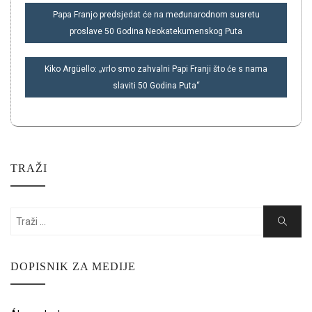
NAVIGACIJA
Papa Franjo predsjedat će na međunarodnom susretu
OBJAVA
proslave 50 Godina Neokatekumenskog Puta
Kiko Argüello: „vrlo smo zahvalni Papi Franji što će s nama
slaviti 50 Godina Puta“
TRAŽI
Search
Search
for:
DOPISNIK ZA MEDIJE