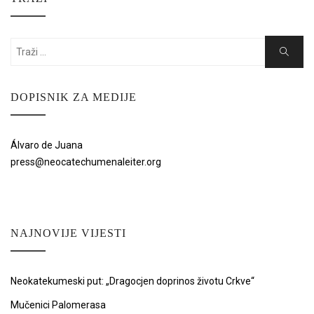
Search
Search
for:
DOPISNIK ZA MEDIJE
Álvaro de Juana
press@neocatechumenaleiter.org
NAJNOVIJE VIJESTI
Neokatekumeski put: „Dragocjen doprinos životu Crkve“
Mučenici Palomerasa