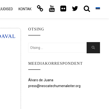
UUDISED
KONTAK
OTSING
DAVAL
Search
Search
for:
MEEDIAKORRESPONDENT
Álvaro de Juana
press@neocatechumenaleiter.org