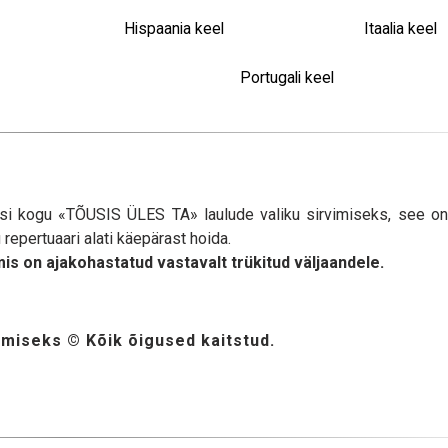
Hispaania keel
Itaalia keel
Portugali keel
iisi kogu «TÕUSIS ÜLES TA» laulude valiku sirvimiseks, see on
epertuaari alati käepärast hoida.
 mis on ajakohastatud vastavalt trükitud väljaandele.
miseks © Kõik õigused kaitstud.