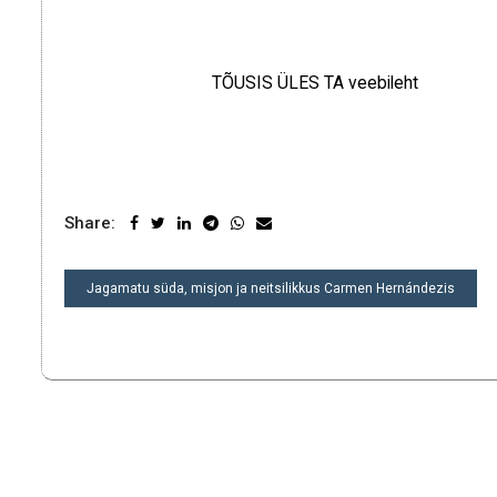
TÕUSIS ÜLES TA veebileht
Share:
NAVIGEERIMINE
Jagamatu süda, misjon ja neitsilikkus Carmen Hernándezis