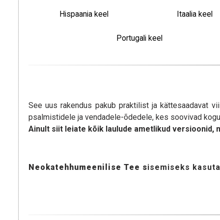
Hispaania keel
Itaalia keel
Portugali keel
See uus rakendus pakub praktilist ja kättesaadavat v
psalmistidele ja vendadele-õdedele, kes soovivad kogu r
Ainult siit leiate kõik laulude ametlikud versioonid,
Neokatehhumeenilise Tee s
isemiseks kasuta