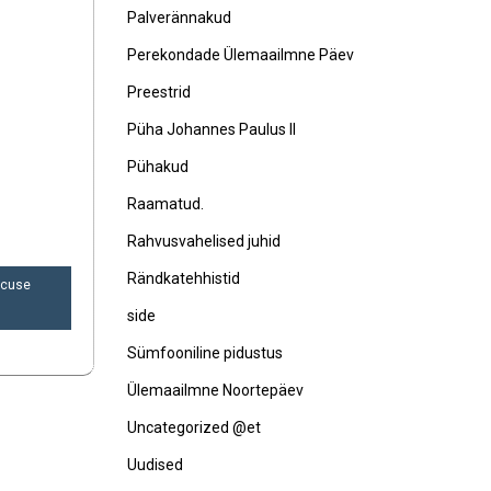
Palverännakud
Perekondade Ülemaailmne Päev
Preestrid
Püha Johannes Paulus II
Pühakud
Raamatud.
Rahvusvahelised juhid
Rändkatehhistid
scuse
side
Sümfooniline pidustus
Ülemaailmne Noortepäev
Uncategorized @et
Uudised