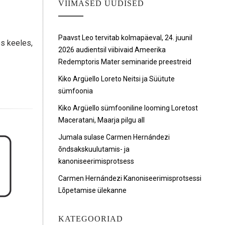
VIIMASED UUDISED
Paavst Leo tervitab kolmapäeval, 24. juunil
es keeles,
2026 audientsil viibivaid Ameerika
Redemptoris Mater seminaride preestreid
Kiko Argüello Loreto Neitsi ja Süütute
sümfoonia
Kiko Argüello sümfooniline looming Loretost
Maceratani, Maarja pilgu all
Jumala sulase Carmen Hernándezi
õndsakskuulutamis- ja
kanoniseerimisprotsess
Carmen Hernándezi Kanoniseerimisprotsessi
Lõpetamise ülekanne
KATEGOORIAD