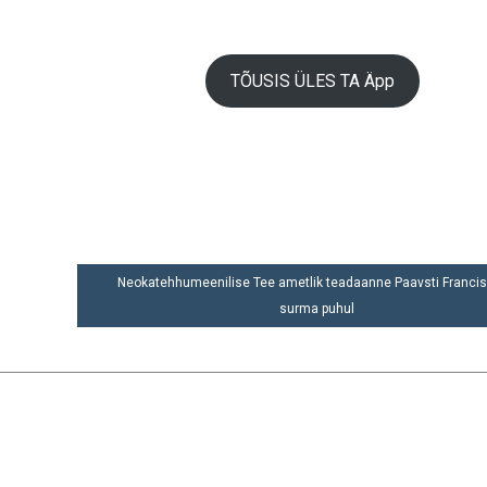
TÕUSIS ÜLES TA Äpp
Neokatehhumeenilise Tee ametlik teadaanne Paavsti Franci
surma puhul