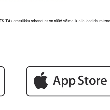
ES TA»
ametlikku rakendust on nüüd võimalik alla laadida, mitm