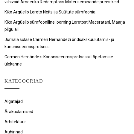
viibivaid Ameerika Redemptoris Mater seminaride preestreid
Kiko Argüello Loreto Neitsi ja Süütute sümfoonia
Kiko Argüello sümfooniline looming Loretost Maceratani, Maarja
pilgu all
Jumala sulase Carmen Hernándezi õndsakskuulutamis- ja
kanoniseerimisprotsess
Carmen Hernándezi Kanoniseerimisprotsessi Lõpetamise
ülekanne
KATEGOORIAD
Algatajad
Ärakuulamised
Arhitektuur.
Auhinnad