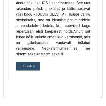
Androidi kui ka iOS-i seadmetesse: See uus
rakendus pakub praktilist ja kättesaadavat
viisi kogu «TÕUSIS ÜLES TA» laulude valiku
sirvimiseks, see on ideaalne psalmistidele
ja vendadele-õdedele, kes soovivad kogu
repertuaari alati käepärast hoida.Ainult siit
leiate kõik laulude ametlikud versioonid, mis
on ajakohastatud vastavalt trükitud
väljaandele. Neokatehhumeenilise Tee
sisemiseks kasutamiseks ©
Loe edasi