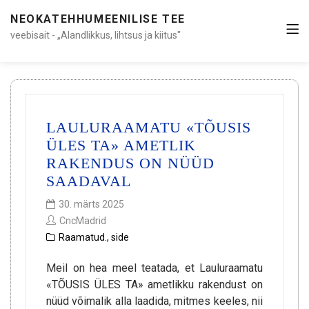
NEOKATEHHUMEENILISE TEE
veebisait - „Alandlikkus, lihtsus ja kiitus"
LAULURAAMATU «TÕUSIS
ÜLES TA» AMETLIK
RAKENDUS ON NÜÜD
SAADAVAL
30. märts 2025
CncMadrid
Raamatud.
,
side
Meil on hea meel teatada, et Lauluraamatu
«TÕUSIS ÜLES TA» ametlikku rakendust on
nüüd võimalik alla laadida, mitmes keeles, nii