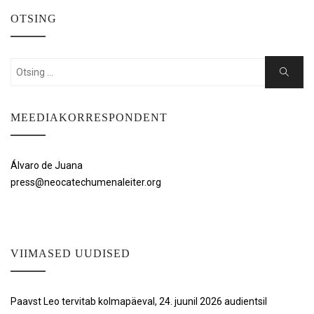
OTSING
Search
Search
for:
MEEDIAKORRESPONDENT
Álvaro de Juana
press@neocatechumenaleiter.org
VIIMASED UUDISED
Paavst Leo tervitab kolmapäeval, 24. juunil 2026 audientsil