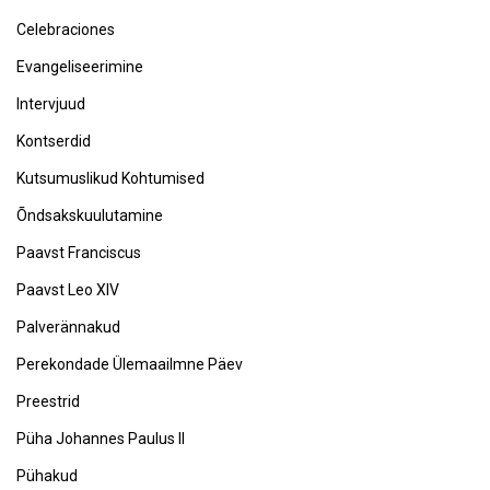
Celebraciones
Evangeliseerimine
Intervjuud
Kontserdid
Kutsumuslikud Kohtumised
Õndsakskuulutamine
Paavst Franciscus
Paavst Leo XIV
Palverännakud
Perekondade Ülemaailmne Päev
Preestrid
Püha Johannes Paulus II
Pühakud