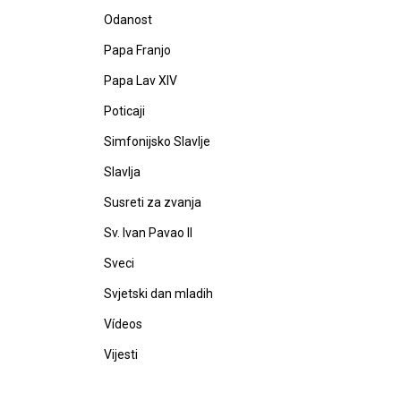
Odanost
Papa Franjo
Papa Lav XIV
Poticaji
Simfonijsko Slavlje
Slavlja
Susreti za zvanja
Sv. Ivan Pavao II
Sveci
Svjetski dan mladih
Vídeos
Vijesti