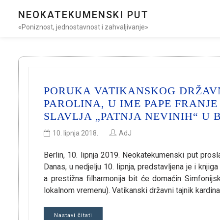
NEOKATEKUMENSKI PUT
«Poniznost, jednostavnost i zahvaljivanje»
PORUKA VATIKANSKOG DRŽAVN
PAROLINA, U IME PAPE FRAN
SLAVLJA „PATNJA NEVINIH“ U 
10. lipnja 2018.
AdJ
Berlin, 10. lipnja 2019. Neokatekumenski put proslav
Danas, u nedjelju 10. lipnja, predstavljena je i knji
a prestižna filharmonija bit će domaćin Simfonijs
lokalnom vremenu). Vatikanski državni tajnik kardin
Nastavi čitati