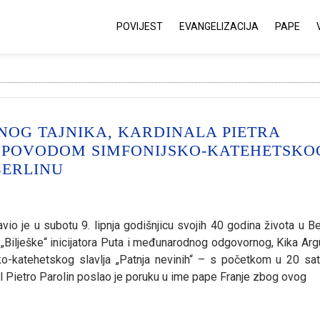
POVIJEST
EVANGELIZACIJA
PAPE
OG TAJNIKA, KARDINALA PIETRA
JE POVODOM SIMFONIJSKO-KATEHETSKO
BERLINU
io je u subotu 9. lipnja godišnjicu svojih 40 godina života u Ber
ga „Bilješke“ inicijatora Puta i međunarodnog odgovornog, Kika Arg
ko-katehetskog slavlja „Patnja nevinih“ – s početkom u 20 sat
al Pietro Parolin poslao je poruku u ime pape Franje zbog ovog