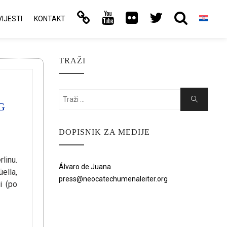
VIJESTI
KONTAKT
TRAŽI
Search
Search
G
for:
DOPISNIK ZA MEDIJE
linu.
Álvaro de Juana
üella,
press@neocatechumenaleiter.org
i (po