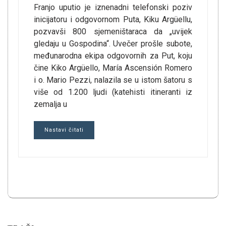
Franjo uputio je iznenadni telefonski poziv
inicijatoru i odgovornom Puta, Kiku Argüellu,
pozvavši 800 sjemeništaraca da „uvijek
gledaju u Gospodina“. Uvečer prošle subote,
međunarodna ekipa odgovornih za Put, koju
čine Kiko Argüello, María Ascensión Romero
i o. Mario Pezzi, nalazila se u istom šatoru s
više od 1.200 ljudi (katehisti itineranti iz
zemalja u
Nastavi čitati