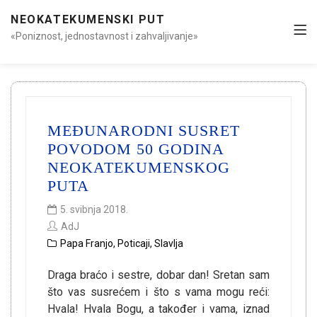
NEOKATEKUMENSKI PUT
«Poniznost, jednostavnost i zahvaljivanje»
MEĐUNARODNI SUSRET
POVODOM 50 GODINA
NEOKATEKUMENSKOG
PUTA
5. svibnja 2018.
AdJ
Papa Franjo
,
Poticaji
,
Slavlja
Draga braćo i sestre, dobar dan! Sretan sam
što vas susrećem i što s vama mogu reći:
Hvala! Hvala Bogu, a također i vama, iznad