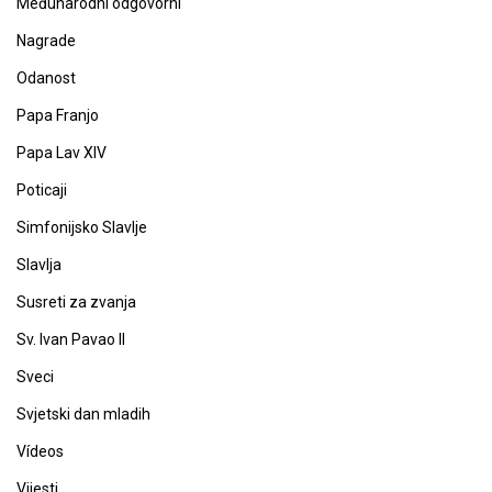
Međunarodni odgovorni
Nagrade
Odanost
Papa Franjo
Papa Lav XIV
Poticaji
Simfonijsko Slavlje
Slavlja
Susreti za zvanja
Sv. Ivan Pavao II
Sveci
Svjetski dan mladih
Vídeos
Vijesti