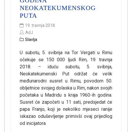
GODINA
NEOKATEKUMENSKOG
PUTA
19. travnja 2018.
AdJ
Slavlja
U subotu, 5. svibnja na Tor Vergati u Rimu
očekuje se 150 000 ljudi Rim, 19. travnja
2018. – iduću subotu, 5. svibnja,
Neokatekumenski Put održat će velik
međunarodni susret u Rimu, povodom 50.
obljetnice svojeg dolaska u Rim, nakon svojih
početaka u Madridu s kraja 1960-ih godina.
Susret će započeti u 11 sati, predsjedat će
papa Franjo, koji je nekoliko mjeseci ranije
iskazao oduševljenje primivši ovaj prijedlog
od inicijatora