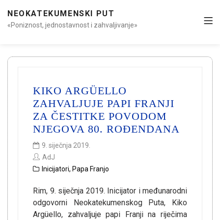
NEOKATEKUMENSKI PUT
«Poniznost, jednostavnost i zahvaljivanje»
KIKO ARGÜELLO
ZAHVALJUJE PAPI FRANJI
ZA ČESTITKE POVODOM
NJEGOVA 80. ROĐENDANA
9. siječnja 2019.
AdJ
Inicijatori
,
Papa Franjo
Rim, 9. siječnja 2019. Inicijator i međunarodni
odgovorni Neokatekumenskog Puta, Kiko
Argüello, zahvaljuje papi Franji na riječima