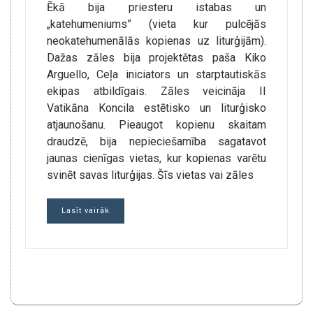
Ēkā bija priesteru istabas un
„katehumeniums” (vieta kur pulcējās
neokatehumenālās kopienas uz liturģijām).
Dažas zāles bija projektētas paša Kiko
Arguello, Ceļa iniciators un starptautiskās
ekipas atbildīgais. Zāles veicināja II
Vatikāna Koncila estētisko un liturģisko
atjaunošanu. Pieaugot kopienu skaitam
draudzē, bija nepieciešamība sagatavot
jaunas cienīgas vietas, kur kopienas varētu
svinēt savas liturģijas. Šīs vietas vai zāles
Lasīt vairāk