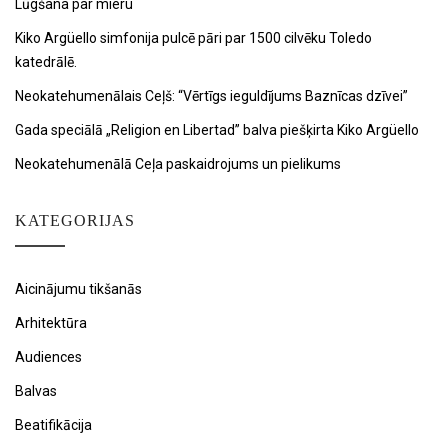
Lūgšana par mieru
Kiko Argüello simfonija pulcē pāri par 1500 cilvēku Toledo
katedrālē.
Neokatehumenālais Ceļš: “Vērtīgs ieguldījums Baznīcas dzīvei”
Gada speciālā „Religion en Libertad” balva piešķirta Kiko Argüello
Neokatehumenālā Ceļa paskaidrojums un pielikums
KATEGORIJAS
Aicinājumu tikšanās
Arhitektūra
Audiences
Balvas
Beatifikācija