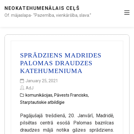
NEOKATEHUMENĀLAIS CEĻŠ
Of. mājaslapa- “Pazemība, vienkāršība, slava.”
SPRĀDZIENS MADRIDES
PALOMAS DRAUDZES
KATEHUMENIUMA
January 25, 2021
AdJ
komunikācijas
,
Pāvests Francisks
,
Starptautiskie atbildīgie
Pagājušajā trešdienā, 20. Janvārī, Madridē,
pilsētas centrā esošā Palomas baznīcas
draudzes mājā notika gāzes sprādziens.