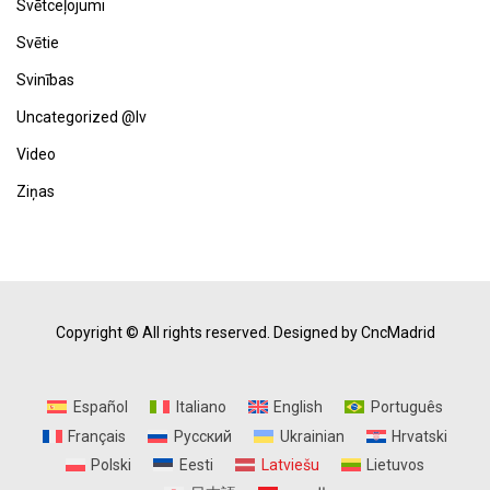
Svētceļojumi
Svētie
Svinības
Uncategorized @lv
Video
Ziņas
Copyright © All rights reserved.
Designed by CncMadrid
Español
Italiano
English
Português
Français
Русский
Ukrainian
Hrvatski
Polski
Eesti
Latviešu
Lietuvos