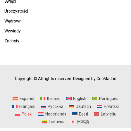
Święci
Uroczystości
Wędrowni
Wywiady
Zachęty
Copyright © All rights reserved.
Designed by CncMadrid
Español
Italiano
English
Português
Français
Русский
Deutsch
Hrvatski
Polski
Nederlands
Eesti
Latviešu
Lietuvos
日本語