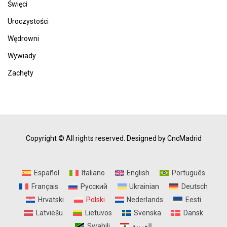
Święci
Uroczystości
Wędrowni
Wywiady
Zachęty
Copyright © All rights reserved.
Designed by CncMadrid
Español
Italiano
English
Português
Français
Русский
Ukrainian
Deutsch
Hrvatski
Polski
Nederlands
Eesti
Latviešu
Lietuvos
Svenska
Dansk
Swahili
العربية