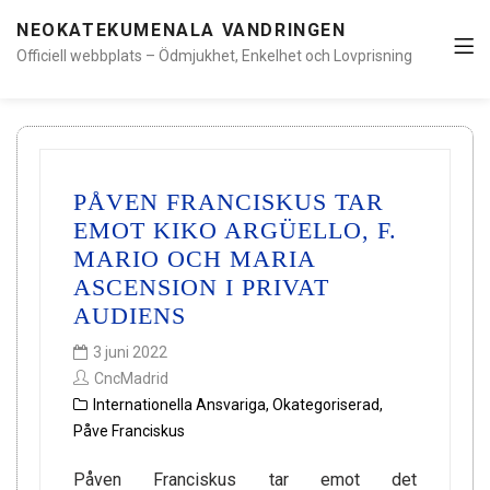
NEOKATEKUMENALA VANDRINGEN
Officiell webbplats – Ödmjukhet, Enkelhet och Lovprisning
PÅVEN FRANCISKUS TAR
EMOT KIKO ARGÜELLO, F.
MARIO OCH MARIA
ASCENSION I PRIVAT
AUDIENS
3 juni 2022
CncMadrid
Internationella Ansvariga
,
Okategoriserad
,
Påve Franciskus
Påven Franciskus tar emot det