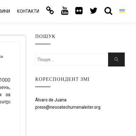
ВИНИ
КОНТАКТИ
ПОШУК
»
Шукати:
Пошук
КОРЕСПОНДЕНТ ЗМІ
 1000
вень,
х за
Álvaro de Juana
ентрі
press@neocatechumenaleiter.org