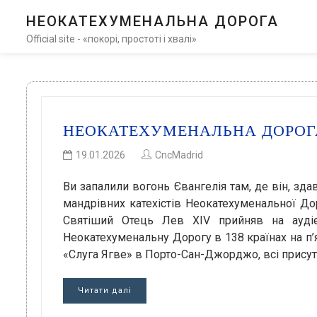
НЕОКАТЕХУМЕНАЛЬНА ДОРОГА
Official site - «покорі, простоті і хвалі»
НЕОКАТЕХУМЕНАЛЬНА ДОРОГА
19.01.2026
CncMadrid
Ви запалили вогонь Євангелія там, де він, зда
мандрівних катехістів Неокатехуменальної Дор
Святіший Отець Лев XIV прийняв на аудієн
Неокатехуменальну Дорогу в 138 країнах на п’я
«Слуга Ягве» в Порто-Сан-Джорджо, всі присут
Читати далі