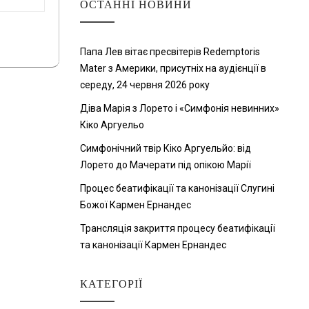
ОСТАННІ НОВИНИ
Папа Лев вітає пресвітерів Redemptoris
Mater з Америки, присутніх на аудієнції в
середу, 24 червня 2026 року
Діва Марія з Лорето і «Симфонія невинних»
Кіко Аргуельо
Симфонічний твір Кіко Аргуельйо: від
Лорето до Мачерати під опікою Марії
Процес беатифікації та канонізації Слугині
Божої Кармен Ернандес
Трансляція закриття процесу беатифікації
та канонізації Кармен Ернандес
КАТЕГОРІЇ