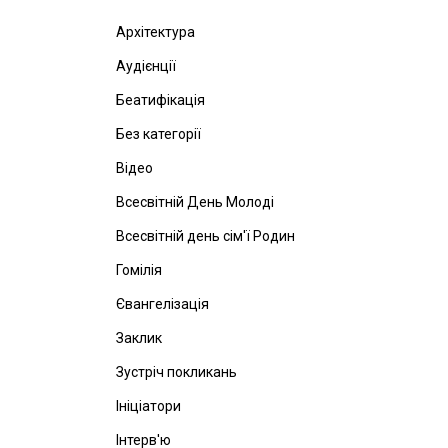
Архітектура
Аудієнції
Беатифікація
Без категорії
Відео
Всесвітній День Молоді
Всесвітній день сім'ї Родин
Гомілія
Євангелізація
Заклик
Зустріч покликань
Ініціатори
Інтерв'ю