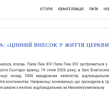
ІСТОРІЯ
ЄВАНГЕЛІЗАЦІЯ
ПАПИ
НО
: «ЦІННИЙ ВНЕСОК У ЖИТТЯ ЦЕРКВИ
валося, згасав. Папа Лев XIV Папа Лев XIV зустрічається з
оги Сьогодні вранці, 19 січня 2026 року, в Залі Благосло
ції понад 1000 мандрівних катехістів, відповідальни
ти континентах. Наприкінці конвівенції, що проходила в Ц
ні разом з екіпою відповідальних за Неокатехуменальну