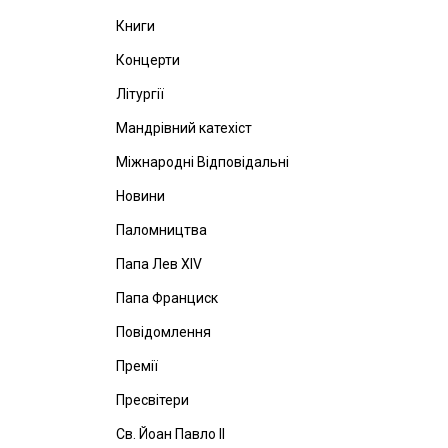
Книги
Концерти
Літургії
Мандрівний катехіст
Міжнародні Відповідальні
Новини
Паломництва
Папа Лев ХІV
Папа Франциск
Повідомлення
Премії
Пресвітери
Св. Йоан Павло ІІ