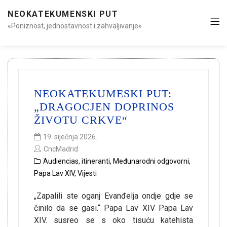
NEOKATEKUMENSKI PUT
«Poniznost, jednostavnost i zahvaljivanje»
NEOKATEKUMESKI PUT:
„DRAGOCJEN DOPRINOS
ŽIVOTU CRKVE“
19. siječnja 2026.
CncMadrid
Audiencias
,
itineranti
,
Međunarodni odgovorni
,
Papa Lav XIV
,
Vijesti
„Zapalili ste oganj Evanđelja ondje gdje se
činilo da se gasi.“ Papa Lav XIV Papa Lav
XIV. susreo se s oko tisuću katehista