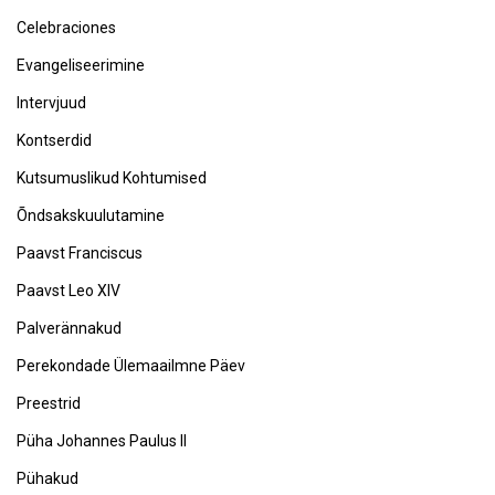
Celebraciones
Evangeliseerimine
Intervjuud
Kontserdid
Kutsumuslikud Kohtumised
Õndsakskuulutamine
Paavst Franciscus
Paavst Leo XIV
Palverännakud
Perekondade Ülemaailmne Päev
Preestrid
Püha Johannes Paulus II
Pühakud