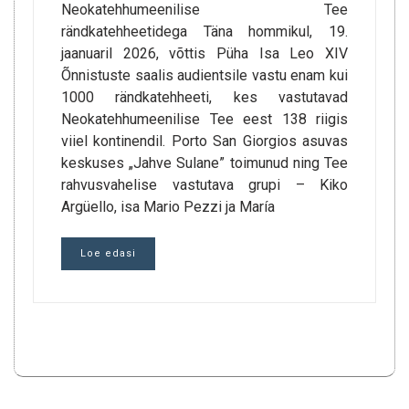
Neokatehhumeenilise Tee
rändkatehheetidega Täna hommikul, 19.
jaanuaril 2026, võttis Püha Isa Leo XIV
Õnnistuste saalis audientsile vastu enam kui
1000 rändkatehheeti, kes vastutavad
Neokatehhumeenilise Tee eest 138 riigis
viiel kontinendil. Porto San Giorgios asuvas
keskuses „Jahve Sulane” toimunud ning Tee
rahvusvahelise vastutava grupi – Kiko
Argüello, isa Mario Pezzi ja María
Loe edasi