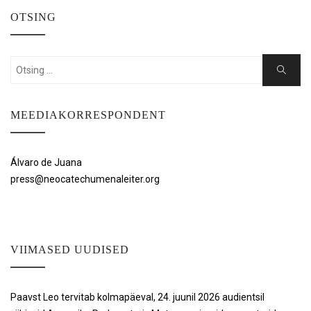
OTSING
Search
Search
for:
MEEDIAKORRESPONDENT
Álvaro de Juana
press@neocatechumenaleiter.org
VIIMASED UUDISED
Paavst Leo tervitab kolmapäeval, 24. juunil 2026 audientsil