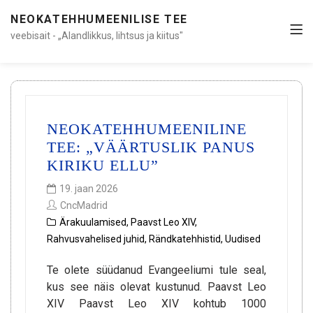
NEOKATEHHUMEENILISE TEE
veebisait - „Alandlikkus, lihtsus ja kiitus"
NEOKATEHHUMEENILINE
TEE: „VÄÄRTUSLIK PANUS
KIRIKU ELLU”
19. jaan 2026
CncMadrid
Ärakuulamised
,
Paavst Leo XIV
,
Rahvusvahelised juhid
,
Rändkatehhistid
,
Uudised
Te olete süüdanud Evangeeliumi tule seal,
kus see näis olevat kustunud. Paavst Leo
XIV Paavst Leo XIV kohtub 1000