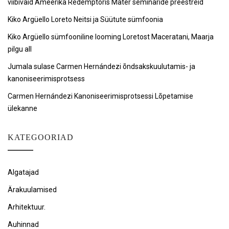
viibivaid Ameerika Redemptoris Mater seminaride preestreid
Kiko Argüello Loreto Neitsi ja Süütute sümfoonia
Kiko Argüello sümfooniline looming Loretost Maceratani, Maarja
pilgu all
Jumala sulase Carmen Hernándezi õndsakskuulutamis- ja
kanoniseerimisprotsess
Carmen Hernándezi Kanoniseerimisprotsessi Lõpetamise
ülekanne
KATEGOORIAD
Algatajad
Ärakuulamised
Arhitektuur.
Auhinnad