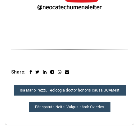
Share:
NAVIGEERIMINE
Isa Mario Pezzi, Teoloogia doctor honoris causa UCAM-ist
Pärispatuta Neitsi Valgus särab Oviedos