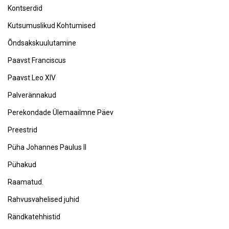
Kontserdid
Kutsumuslikud Kohtumised
Õndsakskuulutamine
Paavst Franciscus
Paavst Leo XIV
Palverännakud
Perekondade Ülemaailmne Päev
Preestrid
Püha Johannes Paulus II
Pühakud
Raamatud.
Rahvusvahelised juhid
Rändkatehhistid