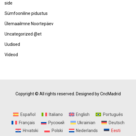
side
Sümfooniline pidustus
Ülemaailmne Noortepäev
Uncategorized @et
Uudised
Videod
Copyright © All rights reserved.
Designed by CncMadrid
Español
Italiano
English
Português
Français
Русский
Ukrainian
Deutsch
Hrvatski
Polski
Nederlands
Eesti