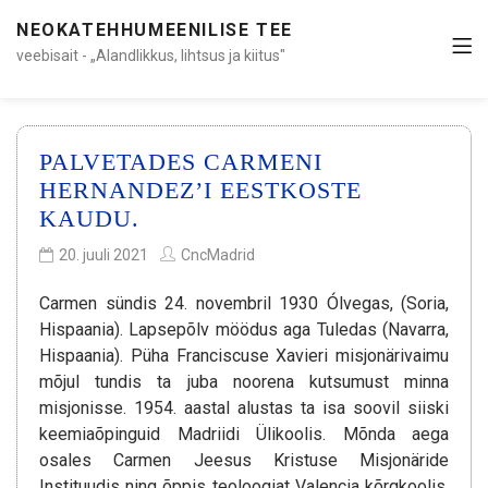
NEOKATEHHUMEENILISE TEE
veebisait - „Alandlikkus, lihtsus ja kiitus"
PALVETADES CARMENI
HERNANDEZ’I EESTKOSTE
KAUDU.
20. juuli 2021
CncMadrid
Carmen sündis 24. novembril 1930 Ólvegas, (Soria,
Hispaania). Lapsepõlv möödus aga Tuledas (Navarra,
Hispaania). Püha Franciscuse Xavieri misjonärivaimu
mõjul tundis ta juba noorena kutsumust minna
misjonisse. 1954. aastal alustas ta isa soovil siiski
keemiaõpinguid Madriidi Ülikoolis. Mõnda aega
osales Carmen Jeesus Kristuse Misjonäride
Instituudis ning õppis teoloogiat Valencia kõrgkoolis.