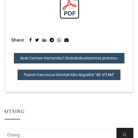
Share:
NAVIGEERIMINE
Avati Carmen Hernandez’i õndsakskuulutamise protsess.
Paavst Franciscus kinnitab Kiko Argüellot “AD VITAM”
OTSING
Search
Search