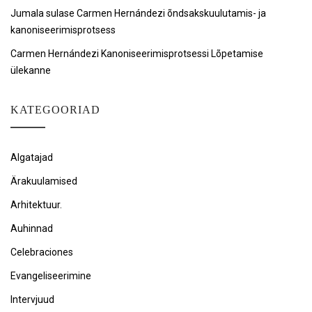
Jumala sulase Carmen Hernándezi õndsakskuulutamis- ja
kanoniseerimisprotsess
Carmen Hernándezi Kanoniseerimisprotsessi Lõpetamise
ülekanne
KATEGOORIAD
Algatajad
Ärakuulamised
Arhitektuur.
Auhinnad
Celebraciones
Evangeliseerimine
Intervjuud