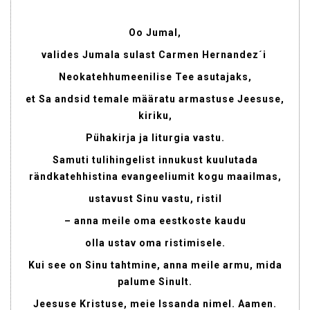
Oo Jumal,
valides Jumala sulast Carmen Hernandez´i
Neokatehhumeenilise Tee asutajaks,
et Sa andsid temale määratu armastuse Jeesuse,
kiriku,
Pühakirja ja liturgia vastu.
Samuti tulihingelist innukust kuulutada
rändkatehhistina evangeeliumit kogu maailmas,
ustavust Sinu vastu, ristil
– anna meile oma eestkoste kaudu
olla ustav oma ristimisele.
Kui see on Sinu tahtmine, anna meile armu, mida
palume Sinult.
Jeesuse Kristuse, meie Issanda nimel. Aamen.