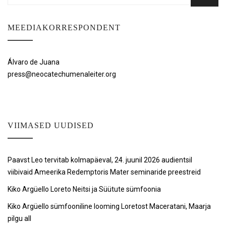
for:
MEEDIAKORRESPONDENT
Álvaro de Juana
press@neocatechumenaleiter.org
VIIMASED UUDISED
Paavst Leo tervitab kolmapäeval, 24. juunil 2026 audientsil
viibivaid Ameerika Redemptoris Mater seminaride preestreid
Kiko Argüello Loreto Neitsi ja Süütute sümfoonia
Kiko Argüello sümfooniline looming Loretost Maceratani, Maarja
pilgu all