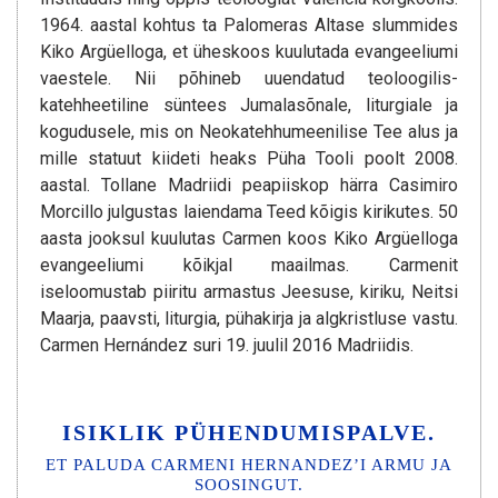
1964. aastal kohtus ta Palomeras Altase slummides
Kiko Argüelloga, et üheskoos kuulutada evangeeliumi
vaestele. Nii põhineb uuendatud teoloogilis-
katehheetiline süntees Jumalasõnale, liturgiale ja
kogudusele, mis on Neokatehhumeenilise Tee alus ja
mille statuut kiideti heaks Püha Tooli poolt 2008.
aastal. Tollane Madriidi peapiiskop härra Casimiro
Morcillo julgustas laiendama Teed kõigis kirikutes. 50
aasta jooksul kuulutas Carmen koos Kiko Argüelloga
evangeeliumi kõikjal maailmas. Carmenit
iseloomustab piiritu armastus Jeesuse, kiriku, Neitsi
Maarja, paavsti, liturgia, pühakirja ja algkristluse vastu.
Carmen Hernández suri 19. juulil 2016 Madriidis.
ISIKLIK PÜHENDUMISPALVE.
ET PALUDA CARMENI HERNANDEZ’I ARMU JA
SOOSINGUT.