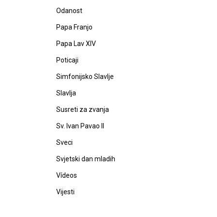
Odanost
Papa Franjo
Papa Lav XIV
Poticaji
Simfonijsko Slavlje
Slavlja
Susreti za zvanja
Sv. Ivan Pavao II
Sveci
Svjetski dan mladih
Vídeos
Vijesti