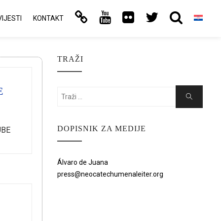
VIJESTI
KONTAKT
TRAŽI
E
Search
Search
for:
DOPISNIK ZA MEDIJE
UBE
Álvaro de Juana
press@neocatechumenaleiter.org