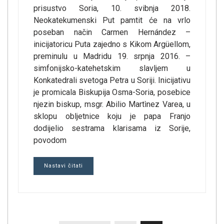
prisustvo Soria, 10. svibnja 2018.
Neokatekumenski Put pamtit će na vrlo
poseban način Carmen Hernández –
inicijatoricu Puta zajedno s Kikom Argüellom,
preminulu u Madridu 19. srpnja 2016. –
simfonijsko-katehetskim slavljem u
Konkatedrali svetoga Petra u Soriji. Inicijativu
je promicala Biskupija Osma-Soria, posebice
njezin biskup, msgr. Abilio Martìnez Varea, u
sklopu obljetnice koju je papa Franjo
dodijelio sestrama klarisama iz Sorije,
povodom
Nastavi čitati