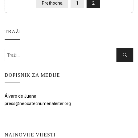
BROJEVI
Prethodna
1
2
STRANICA
OBJAVA
TRAŽI
Search
Search
for:
DOPISNIK ZA MEDIJE
Álvaro de Juana
press@neocatechumenaleiter.org
NAJNOVIJE VIJESTI