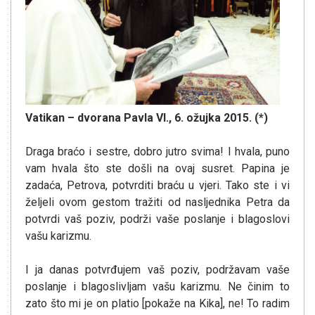
Vatikan – dvorana Pavla VI., 6. ožujka 2015. (*)
Draga braćo i sestre, dobro jutro svima! I hvala, puno
vam hvala što ste došli na ovaj susret. Papina je
zadaća, Petrova, potvrditi braću u vjeri. Tako ste i vi
željeli ovom gestom tražiti od nasljednika Petra da
potvrdi vaš poziv, podrži vaše poslanje i blagoslovi
vašu karizmu.
I ja danas potvrđujem vaš poziv, podržavam vaše
poslanje i blagoslivljam vašu karizmu. Ne činim to
zato što mi je on platio [pokaže na Kika], ne! To radim