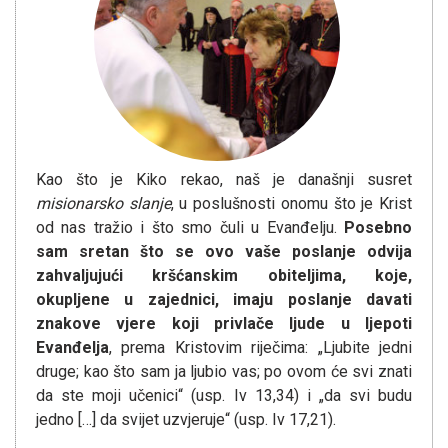
Kao što je Kiko rekao, naš je današnji susret
misionarsko slanje
, u poslušnosti onomu što je Krist
od nas tražio i što smo čuli u Evanđelju.
Posebno
sam sretan što se ovo vaše poslanje odvija
zahvaljuju
ć
i kr
šć
anskim obiteljima, koje,
okupljene u zajednici, imaju poslanje davati
znakove vjere koji privla
č
e ljude u ljepoti
Evan
đ
elja
, prema Kristovim riječima: „Ljubite jedni
druge; kao što sam ja ljubio vas; po ovom će svi znati
da ste moji učenici“ (usp. Iv 13,34) i „da svi budu
jedno […] da svijet uzvjeruje“ (usp. Iv 17,21).