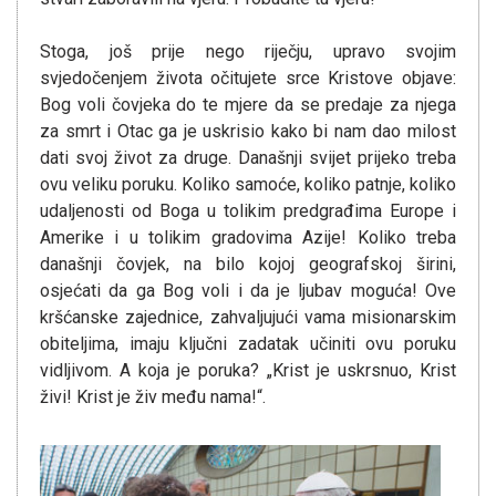
Stoga, još prije nego riječju, upravo svojim
svjedočenjem života očitujete srce Kristove objave:
Bog voli čovjeka do te mjere da se predaje za njega
za smrt i Otac ga je uskrisio kako bi nam dao milost
dati svoj život za druge. Današnji svijet prijeko treba
ovu veliku poruku. Koliko samoće, koliko patnje, koliko
udaljenosti od Boga u tolikim predgrađima Europe i
Amerike i u tolikim gradovima Azije! Koliko treba
današnji čovjek, na bilo kojoj geografskoj širini,
osjećati da ga Bog voli i da je ljubav moguća! Ove
kršćanske zajednice, zahvaljujući vama misionarskim
obiteljima, imaju ključni zadatak učiniti ovu poruku
vidljivom. A koja je poruka? „Krist je uskrsnuo, Krist
živi! Krist je živ među nama!“.