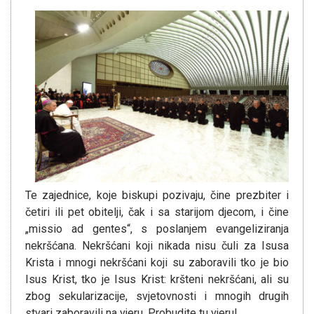
Te zajednice, koje biskupi pozivaju, čine prezbiter i
četiri ili pet obitelji, čak i sa starijom djecom, i čine
„missio ad gentes“, s poslanjem evangeliziranja
nekršćana. Nekršćani koji nikada nisu čuli za Isusa
Krista i mnogi nekršćani koji su zaboravili tko je bio
Isus Krist, tko je Isus Krist: kršteni nekršćani, ali su
zbog sekularizacije, svjetovnosti i mnogih drugih
stvari zaboravili na vjeru. Probudite tu vjeru!