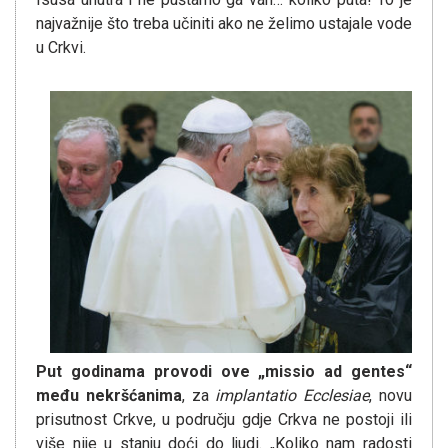
najvažnije što treba učiniti ako ne želimo ustajale vode
u Crkvi.
Put godinama provodi ove „missio ad gentes“
me
đ
u nekr
šć
anima
, za
implantatio Ecclesiae
, novu
prisutnost Crkve, u području gdje Crkva ne postoji ili
više nije u stanju doći do ljudi. „Koliko nam radosti