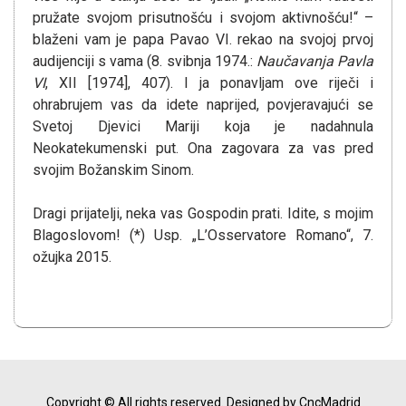
pružate svojom prisutnošću i svojom aktivnošću!“ –
blaženi vam je papa Pavao VI. rekao na svojoj prvoj
audijenciji s vama (8. svibnja 1974.:
Nau
č
avanja Pavla
VI
, XII [1974], 407). I ja ponavljam ove riječi i
ohrabrujem vas da idete naprijed, povjeravajući se
Svetoj Djevici Mariji koja je nadahnula
Neokatekumenski put. Ona zagovara za vas pred
svojim Božanskim Sinom.
Dragi prijatelji, neka vas Gospodin prati. Idite, s mojim
Blagoslovom! (*) Usp. „L’Osservatore Romano“, 7.
ožujka 2015.
Copyright © All rights reserved.
Designed by CncMadrid