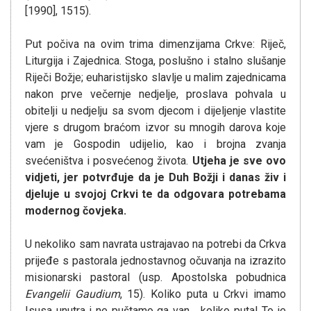
[1990], 1515).
Put počiva na ovim trima dimenzijama Crkve: Riječ,
Liturgija i Zajednica. Stoga, poslušno i stalno slušanje
Riječi Božje; euharistijsko slavlje u malim zajednicama
nakon prve večernje nedjelje, proslava pohvala u
obitelji u nedjelju sa svom djecom i dijeljenje vlastite
vjere s drugom braćom izvor su mnogih darova koje
vam je Gospodin udijelio, kao i brojna zvanja
svećeništva i posvećenog života.
Utjeha je sve ovo
vidjeti, jer potvr
đ
uje da je Duh Bo
ž
ji i danas
ž
iv i
djeluje u svojoj Crkvi te da odgovara potrebama
modernog
č
ovjeka.
U nekoliko sam navrata ustrajavao na potrebi da Crkva
prijeđe s pastorala jednostavnog očuvanja na izrazito
misionarski pastoral (usp. Apostolska pobudnica
Evangelii Gaudium
, 15). Koliko puta u Crkvi imamo
Isusa unutra i ne puštamo ga van… koliko puta! To je