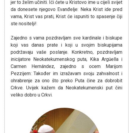
jer to želim učiniti. Ići ćete u Kristovo ime u cijeli svijet
da donesete njegovo Evanđelje: Neka Krist ide pred
vama, Krist vas prati, Krist će ispuniti to spasenje čiji
ste nositelji!
Zajedno s vama pozdravljam sve kardinale i biskupe
koji vas danas prate i koji u svojim biskupijama
podržavaju vaše poslanje. Konkretno, pozdravljam
inicijatore Neokatekumenskog puta, Kika Argüella i
Carmen Hernández, zajedno s ocem Marijom
Pezzijem: Također im izražavam svoju zahvalnost i
ohrabrenje za ono što preko Puta čine za dobrobit
Crkve. Uvijek kažem da Neokatekumenski put čini
veliko dobro u Crkvi.