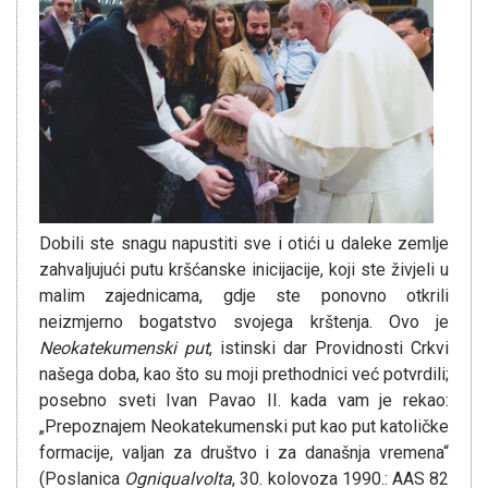
Dobili ste snagu napustiti sve i otići u daleke zemlje
zahvaljujući putu kršćanske inicijacije, koji ste živjeli u
malim zajednicama, gdje ste ponovno otkrili
neizmjerno bogatstvo svojega krštenja. Ovo je
Neokatekumenski put
, istinski dar Providnosti Crkvi
našega doba, kao što su moji prethodnici već potvrdili;
posebno sveti Ivan Pavao II. kada vam je rekao:
„Prepoznajem Neokatekumenski put kao put katoličke
formacije, valjan za društvo i za današnja vremena“
(Poslanica
Ogniqualvolta
, 30. kolovoza 1990.: AAS 82