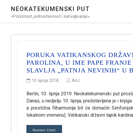
NEOKATEKUMENSKI PUT
«Poniznost, jednostavnost i zahvaljivanje»
PORUKA VATIKANSKOG DRŽAVN
PAROLINA, U IME PAPE FRAN
SLAVLJA „PATNJA NEVINIH“ U 
10. lipnja 2018.
AdJ
Berlin, 10. lipnja 2019. Neokatekumenski put proslav
Danas, u nedjelju 10. lipnja, predstavljena je i knji
a prestižna filharmonija bit će domaćin Simfonijs
lokalnom vremenu). Vatikanski državni tajnik kardin
Nastavi čitati