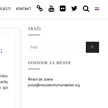
VIJESTI
KONTAKT
TRAŽI
Search
Search
G
for:
DOPISNIK ZA MEDIJE
linu.
Álvaro de Juana
üella,
press@neocatechumenaleiter.org
i (po