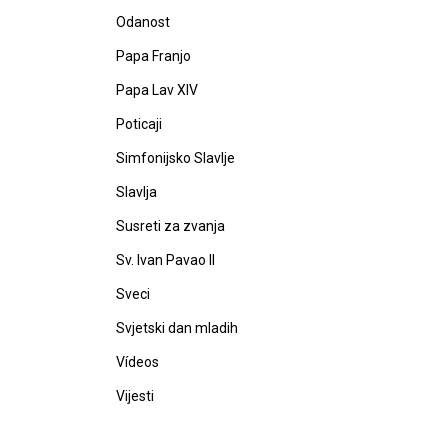
Odanost
Papa Franjo
Papa Lav XIV
Poticaji
Simfonijsko Slavlje
Slavlja
Susreti za zvanja
Sv. Ivan Pavao II
Sveci
Svjetski dan mladih
Vídeos
Vijesti