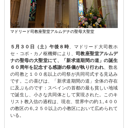
マドリード司教座聖堂アルムデナの聖母大聖堂
５月３０日（土）午後８時
、マドリード大司教ホ
セ・コボ・カノ枢機卿により、
司教座聖堂アルムデ
ナの聖母の大聖堂にて、「新求道期間の道」の誕生
６０周年を記念する感謝の祭儀が執り行われ
、数名
の司教と１００名以上の司祭が共同司式する見込み
です。この喜びは、「新求道期間の道」全体の存在
に及ぶものです：スペインの首都の最も貧しい地域
で誕生し、小さな共同体として実現された。このキ
リスト教入信の過程は、現在、世界中の約１,４００
の教区の６,２５０以上の小教区において広められて
いる。