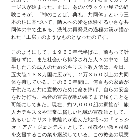
ージスが始まった。正に、あのバラック小屋での経
験こそが、「神のことば、典礼、共同体」という三
本の柱に基づいて、隣人への愛を体験する小さな共
同体の中で生きる、洗礼の再発見の過程の筋が描か
れた「工房」のようなものとなったのです。
このようにして、１９６０年代半ばに、前もって計
画せずに、また社会から排除された人々の中で、誕
生したこの成人のためのキリスト教入信は、今日、
五大陸１３８カ国に広がり、２万３５０以上の共同
体を擁している。この６０年間に、何百もの家族が
子供たちと共に宣教のために命を捧げ、自らの安全
を投げ打ち、福音の宣言が地の果てまで届くことを
可能にしてきた。現在、約２,０００組の家族が、旅
人カテキスタや非常に貧しい地域の宣教師として、
あるいはキリスト教離れが進んだ地域への「
ミッシ
オ・アド・ジェンテス
」として、司教や小教区司祭
を支援するこの業を継続している。この教会の現実