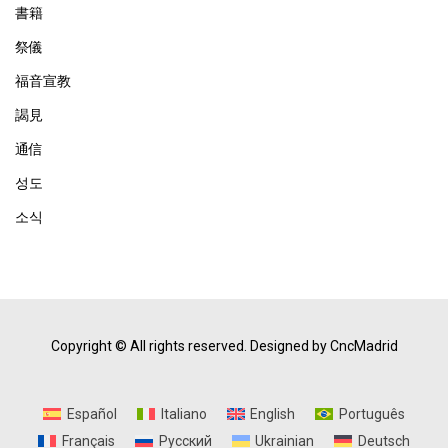
書籍
祭儀
福音宣教
謁見
通信
성도
소식
Copyright © All rights reserved.
Designed by CncMadrid
Español
Italiano
English
Português
Français
Русский
Ukrainian
Deutsch