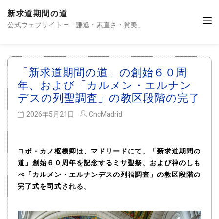
新求道期間の道
公式ウェブサイト —「謙遜・素直さ・賛美」
「新求道期間の道」の創始６０周
年、および「カルメン・エルナン
デスの列聖調査」の教区段階の完了
2026年5月21日
CncMadrid
コボ・カノ枢機卿は、マドリードにて、「新求道期間の
道」創始６０周年を記念するミサ聖祭、および神のしも
べ「カルメン・エルナンデスの列福調査」の教区段階の
完了式を司式される。