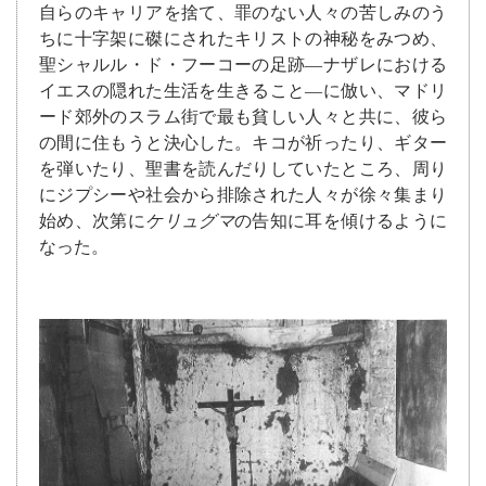
自らのキャリアを捨て、罪のない人々の苦しみのう
ちに十字架に磔にされたキリストの神秘をみつめ、
聖シャルル・ド・フーコーの足跡―ナザレにおける
イエスの隠れた生活を生きること―に倣い、マドリ
ード郊外のスラム街で最も貧しい人々と共に、彼ら
の間に住もうと決心した。キコが祈ったり、ギター
を弾いたり、聖書を読んだりしていたところ、周り
にジプシーや社会から排除された人々が徐々集まり
始め、次第に
ケリュグマ
の告知に耳を傾けるように
なった。