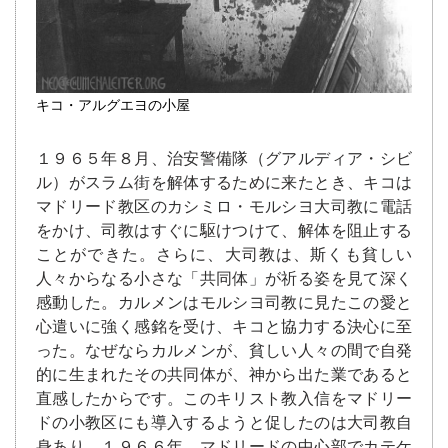
キコ・アルグエヨの小屋
１９６５年８月、治安警備隊（グアルディア・シビ
ル）がスラム街を解体するために来たとき、キコは
マドリード教区のカシミロ・モルシヨ大司教に電話
をかけ、司教はすぐに駆けつけて、解体を阻止する
ことができた。さらに、大司教は、斯くも貧しい
人々からなる小さな「共同体」が祈る姿を見て深く
感動した。カルメンはモルシヨ司教に見たこの愛と
心遣いに強く感銘を受け、キコと協力する決心に至
った。なぜならカルメンが、貧しい人々の間で自発
的に生まれたその共同体が、神から出た業であると
直感したからです。このキリスト教入信をマドリー
ドの小教区にも導入するようと促したのは大司教自
身あり、１９６６年、マドリードの中心部でカテケ