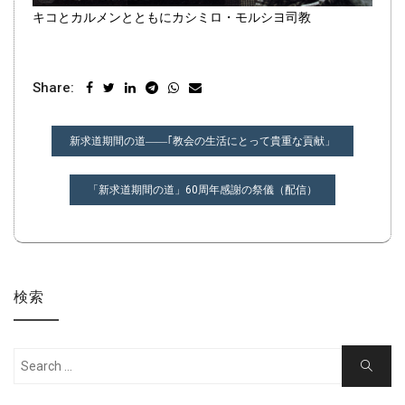
キコとカルメンとともにカシミロ・モルシヨ司教
Share:
投
新求道期間の道――｢教会の生活にとって貴重な貢献」
稿
ナ
「新求道期間の道」60周年感謝の祭儀（配信）
ビ
ゲ
ー
シ
検索
ョ
ン
Search
Search
for: