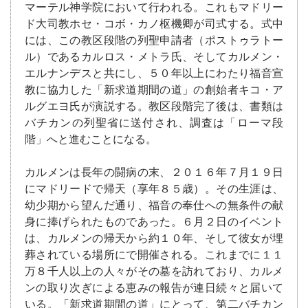
マーテル神学院において行われる。これもマドリー
ド大司教ホセ・コボ・カノ枢機卿が司式する。式中
には、この教区段階の列聖申請者（ポストゥラトー
ル）であるカルロス・メトラ氏、そしてカルメン・
エルナンデスと共にし、５０年以上にわたり福音宣
教に協力した「新求道期間の道」の創始者キコ・ア
ルグエヨ氏が演説する。教区段階完了後は、書類は
バチカンの列聖省に送付され、調査は「ローマ段
階」へと進むことになる。
カルメンは長年の闘病の末、２０１６年７月１９日
にマドリードで帰天（享年８５歳）。その生涯は、
幼少期から望んだ通り、福音の奉仕への無条件の献
身に捧げられたものであった。６月２日のイベント
は、カルメンの帰天から約１０年、そして彼女が埋
葬されている場所にで開催される。これまでに１１
万８千人以上の人々がその墓を訪れており、カルメ
ンの取り次ぎによる恵みの報告が連日続々と届いて
いる。「新求道期間の道」にとって、第二バチカン