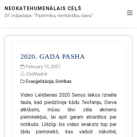
NEOKATEHUMENĀLAIS CEĻŠ
Of. mājaslapa- “Pazemība, vienkāršība, slava.”
2020. GADA PASHA
February 15, 2021
CncMadrid
Evaņģelizācija
,
Svinības
Video Lieldienas 2020 Senos laikos Izraēla
tauta, kad piedzīvoja kādu Teofaniju, Dieva
atklāsmi, mūsu tēvi cēla akmens
pieminekļus, lai ejot garam atcerētos par
notikušo. Līdzīgi šis video ieraksts top par
tādu pieminekli, kas varbūt nākotnē,