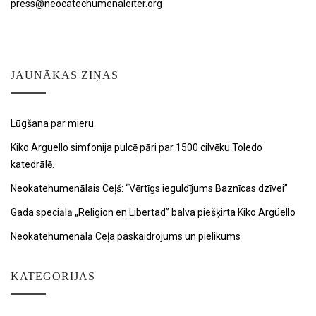
press@neocatechumenaleiter.org
JAUNĀKAS ZIŅAS
Lūgšana par mieru
Kiko Argüello simfonija pulcē pāri par 1500 cilvēku Toledo
katedrālē.
Neokatehumenālais Ceļš: “Vērtīgs ieguldījums Baznīcas dzīvei”
Gada speciālā „Religion en Libertad” balva piešķirta Kiko Argüello
Neokatehumenālā Ceļa paskaidrojums un pielikums
KATEGORIJAS