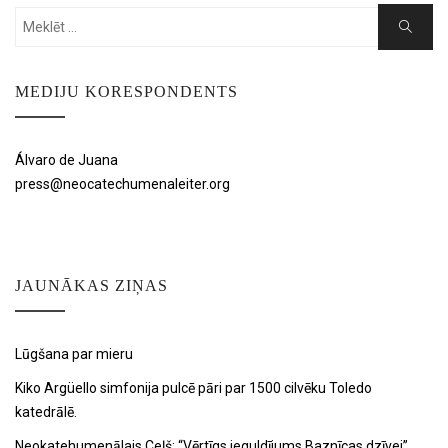
Search
Search
for:
MEDIJU KORESPONDENTS
Álvaro de Juana
press@neocatechumenaleiter.org
JAUNĀKAS ZIŅAS
Lūgšana par mieru
Kiko Argüello simfonija pulcē pāri par 1500 cilvēku Toledo
katedrālē.
Neokatehumenālais Ceļš: “Vērtīgs ieguldījums Baznīcas dzīvei”