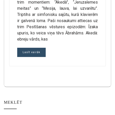
trim momentiem: “Akedà”, “Jeruzalemes
meitas” un “Mesija, lauva, lai uzvarētu”.
Triptihs ar simfonisku sajūtu, kurā klavierēm
ir galvenā loma. Paši nosaukumi attiecas uz
trim Pestīšanas vēstures epizodēm: Īzaka
upuris, ko veica viņa tēvs Ābrahāms. Akedà:
ebreju vārds, kas
Lasīt vairāk
MEKLĒT