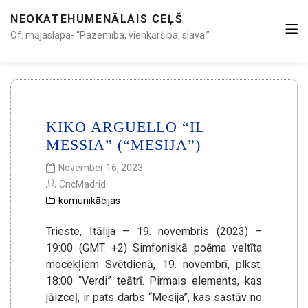
NEOKATEHUMENĀLAIS CEĻŠ
Of. mājaslapa- “Pazemība, vienkāršība, slava.”
KIKO ARGUELLO “IL
MESSIA” (“MESIJA”)
November 16, 2023
CncMadrid
komunikācijas
Trieste, Itālija – 19. novembris (2023) –
19:00 (GMT +2) Simfoniskā poēma veltīta
mocekļiem Svētdienā, 19. novembrī, plkst.
18:00 “Verdi” teātrī. Pirmais elements, kas
jāizceļ, ir pats darbs “Mesija”, kas sastāv no