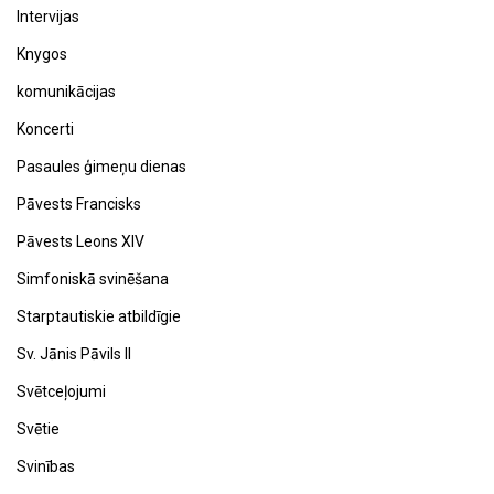
Intervijas
Knygos
komunikācijas
Koncerti
Pasaules ģimeņu dienas
Pāvests Francisks
Pāvests Leons XIV
Simfoniskā svinēšana
Starptautiskie atbildīgie
Sv. Jānis Pāvils II
Svētceļojumi
Svētie
Svinības