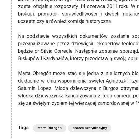
został oficjalnie rozpoczęty 14 czerwca 2011 roku. W
biskupi, promotor sprawiedliwości i dwóch notari
uczestniczyła również komisja historyczna.
Na podstawie wszystkich dokumentów zostanie sporz
przeanalizowane przez dziewięciu ekspertów teologów
będzie dr Silvia Correale. Następnie zostanie sporz
Biskupów i Kardynałów, którzy przedstawią swoją opinię
Marta Obregón może stać się jedną z nielicznych bło
dokładnie w dniu wspomnienia świętej Agnieszki, rz
Saturnin López. Młoda dziewczyna z Burgos otrzymała
włoska dziewczynka kanonizowana z tego samego powo
się ze świętym życiem tej wierzącej zamordowanej w 1
Tags:
Marta Obregón
proces beatyfikacyjny