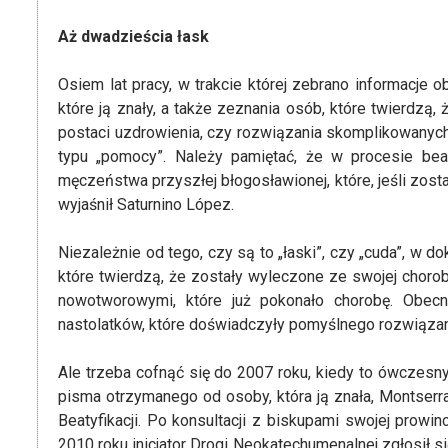
Aż dwadzieścia łask
Osiem lat pracy, w trakcie której zebrano informacje 
które ją znały, a także zeznania osób, które twierdzą
postaci uzdrowienia, czy rozwiązania skomplikowanych
typu „pomocy”. Należy pamiętać, że w procesie beat
męczeństwa przyszłej błogosławionej, które, jeśli zos
wyjaśnił Saturnino López.
Niezależnie od tego, czy są to „łaski”, czy „cuda”, w 
które twierdzą, że zostały wyleczone ze swojej choro
nowotworowymi, które już pokonało chorobę. Obec
nastolatków, które doświadczyły pomyślnego rozwiązan
Ale trzeba cofnąć się do 2007 roku, kiedy to ówczesny
pisma otrzymanego od osoby, która ją znała, Montserrat A
Beatyfikacji. Po konsultacji z biskupami swojej prowi
2010 roku inicjator Drogi Neokatechumenalnej zgłosił si