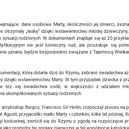
obejmujące: dane osobowe Marty, okoliczności jej śmierci, zezna
, że otrzymały „łaskę” dzięki wstawiennictwu młodej dziewczyny,
 sytuacji rodzinnych. W dokumentach znajduje się aż 20 przykł
yfikacyjnym nie jest konieczny cud, ale poszukuje się potw
tanie uznane, będzie bezpośrednio związane z Tajemnicą Wielkan
dokumentacji, która dotarła dziś do Rzymu, zebrano świadectwa a
by dzięki wstawiennictwu Marty. W tym przypadek dziecka z pr
ne też się świadectwa osób, w większości z udziałem mło
ia skomplikowanych sytuacji rodzinnych.
 arcybiskup Burgos, Francisco Gil Hellín, rozpoczął proces na 
gustí, przyjaciółki matki Marty i członkini, kilka lat później, K
ncji kościelnej, zwrócił się do Rzymu o zgodę na rozpoczęcie p
ę jako promotor tej sprawy, pierwszej w tej wspólnocie katolicki