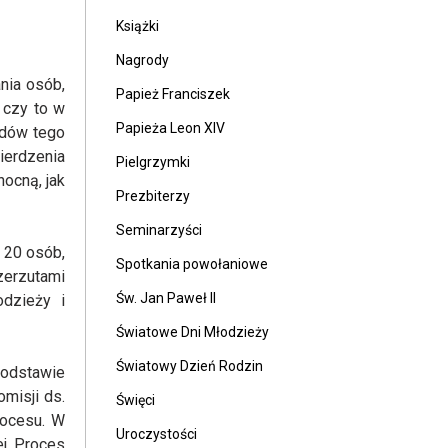
Książki
Nagrody
nia osób,
Papież Franciszek
 czy to w
Papieża Leon XIV
adów tego
ierdzenia
Pielgrzymki
ocną, jak
Prezbiterzy
Seminarzyści
ż 20 osób,
Spotkania powołaniowe
zerzutami
Św. Jan Paweł II
dzieży i
Światowe Dni Młodzieży
Światowy Dzień Rodzin
podstawie
omisji ds.
Święci
rocesu. W
Uroczystości
ej. Proces