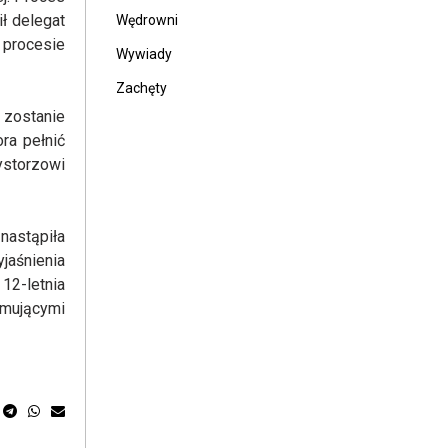
ł delegat
Wędrowni
 procesie
Wywiady
Zachęty
 zostanie
ra pełnić
ystorzowi
nastąpiła
jaśnienia
12-letnia
umującymi