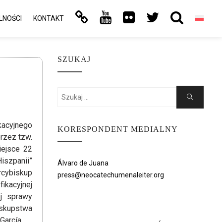
LNOŚCI
KONTAKT
SZUKAJ
Search
Search
for:
ikacyjnego
KORESPONDENT MEDIALNY
rzez tzw.
iejsce 22
szpanii”
Álvaro de Juana
rcybiskup
press@neocatechumenaleiter.org
ikacyjnej
ej sprawy
iskupstwa
García.