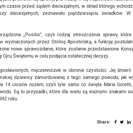
 tym czasie przed sądem diecezjalnym, w skład którego wchodzi
uszy diecezjalnych, zeznawało pięćdziesięciu świadków. W
ądzona „Positio”, czyli rodzaj streszczenia sprawy, które
 wyznaczonych przez Stolicę Apostolską, a funkcję postulato
ądzone nowe sprawozdanie, które zostanie przedstawione Kons
 Ojcu Świętemu w celu podjęcia ostatecznej decyzji.
gosławionych, męczenniczek w obronie czystości. Jej śmierć 
ymskiej dziewicy zamordowanej z tego samego powodu, jak wy
 14 ciosów nożem, czyli tyle samo co święta Maria Goretti, 
du. Są to przypadki, które dla wielu są ważnymi znakami s
992 roku.
Share: