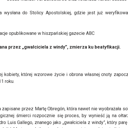
 wysłana do Stolicy Apostolskiej, gdzie jest już weryfikow
acje opublikowane w hiszpańskiej gazecie ABC
 przez „gwałciciela z windy”, zmierza ku beatyfikacji.
ej kobiety, której wzorowe życie i obrona własnej cnoty zapoc
11 roku.
apisane przez Martę Obregón, która nawet nie wyobrażała sobi
ragicznej śmierci rozpocznie się proces, by wynieść ją na ołta
 Luis Gallego, znanego jako „gwałciciela z windy”, który parę