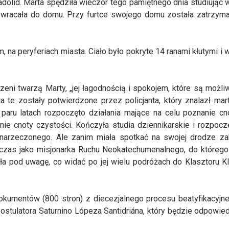
ladolid. Marta spędziła wieczór tego pamiętnego dnia studiując
y, wracała do domu. Przy furtce swojego domu została zatrzym
, na peryferiach miasta. Ciało było pokryte 14 ranami kłutymi i
szeni twarzą Marty, „jej łagodnością i spokojem, które są możli
a te zostały potwierdzone przez policjanta, który znalazł mart
 paru latach rozpoczęto działania mające na celu poznanie cn
ronie cnoty czystości. Kończyła studia dziennikarskie i rozpoc
narzeczonego. Ale zanim miała spotkać na swojej drodze zab
iś czas jako misjonarka Ruchu Neokatechumenalnego, do którego 
ła pod uwagę, co widać po jej wielu podróżach do Klasztoru K
4 dokumentów (800 stron) z diecezjalnego procesu beatyfikacyjn
ostulatora Saturnino Lópeza Santidriána, który będzie odpowied