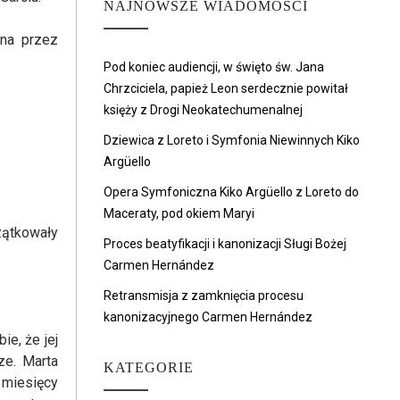
NAJNOWSZE WIADOMOŚCI
ana przez
Pod koniec audiencji, w święto św. Jana
Chrzciciela, papież Leon serdecznie powitał
księży z Drogi Neokatechumenalnej
Dziewica z Loreto i Symfonia Niewinnych Kiko
Argüello
Opera Symfoniczna Kiko Argüello z Loreto do
Maceraty, pod okiem Maryi
zątkowały
Proces beatyfikacji i kanonizacji Sługi Bożej
Carmen Hernández
Retransmisja z zamknięcia procesu
kanonizacyjnego Carmen Hernández
e, że jej
rze. Marta
KATEGORIE
 miesięcy