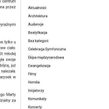
 w centrum
ana przez
Aktualności
Architektura
 wyraźnymi
Audiencje
Beatyfikacja
Bez kategorii
we tylko u
we ciało:
Celebracja Symfoniczna
ót młodej
Ekipa międzynarodowa
zęła swoje
ójcę, już
Ewangelizacja
należała.
Filmy
larysek w
Homilia
Inicjatorzy
ego Marty
Komunikaty
zialny za
Koncerty