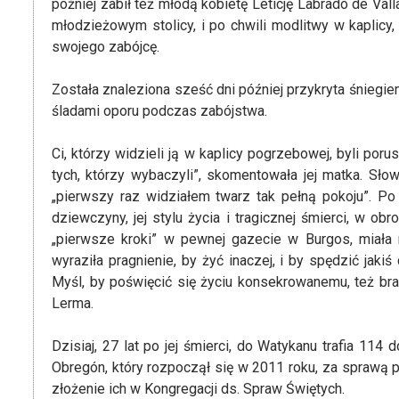
później zabił też młodą kobietę Leticję Labrado de Val
młodzieżowym stolicy, i po chwili modlitwy w kaplic
swojego zabójcę.
Została znaleziona sześć dni później przykryta śniegiem
śladami oporu podczas zabójstwa.
Ci, którzy widzieli ją w kaplicy pogrzebowej, byli poru
tych, którzy wybaczyli”, skomentowała jej matka. Słow
„pierwszy raz widziałem twarz tak pełną pokoju”. Po
dziewczyny, jej stylu życia i tragicznej śmierci, w ob
„pierwsze kroki” w pewnej gazecie w Burgos, miała 
wyraziła pragnienie, by żyć inaczej, i by spędzić jak
Myśl, by poświęcić się życiu konsekrowanemu, też bra
Lerma.
Dzisiaj, 27 lat po jej śmierci, do Watykanu trafia 11
Obregón, który rozpoczął się w 2011 roku, za sprawą p
złożenie ich w Kongregacji ds. Spraw Świętych.