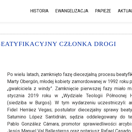
HISTORIA
EWANGELIZACJA
PAPIEŻE
AKTUA
BEATYFIKACYJNY CZŁONKA DROGI
Po wielu latach, zamknięto fazę diecezjalną procesu beatyf
Marty Obergón, młodej kobiety zamordowanej w 1992 roku p
„gwałciciela z windy”. Zamknięcie pierwszej fazy miało m
stycznia 2019 roku w „Wydziale Teologii Północnej Hi
(siedziba w Burgos). W tym wydarzeniu uczestniczyli: a
Fidel Herráez Vegas; postulator diecezjalny sprawy beatyf
Saturnino López Santidrián; sędzia oddelegowany do t
Pablo González Cámara; promotor sprawiedliwości arcyb
Jesús Manuel Val Ballesteros oraz notariusz Rafael Casado 