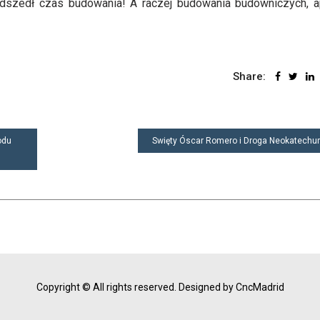
nadszedł czas budowania! A raczej budowania budowniczych, 
Share:
odu
Swięty Óscar Romero i Droga Neokatech
Copyright © All rights reserved.
Designed by CncMadrid