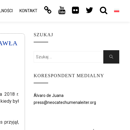
LNOŚCI
KONTAKT
SZUKAJ
PAWŁA
Search
Search
for:
KORESPONDENT MEDIALNY
a 2018 r.
Álvaro de Juana
 kiedy był
press@neocatechumenaleiter.org
 przyjął,