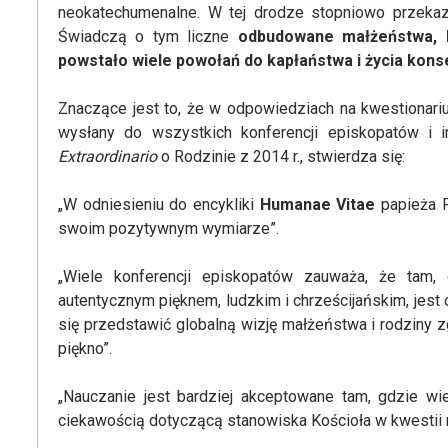
neokatechumenalne. W tej drodze stopniowo przekaz
Świadczą o tym liczne
odbudowane małżeństwa, li
powstało wiele powołań do kapłaństwa i życia kons
Znaczące jest to, że w odpowiedziach na kwestionarius
wysłany do wszystkich konferencji episkopatów i i
Extraordinario
o Rodzinie z 2014 r., stwierdza się:
„W odniesieniu do encykliki
Humanae Vitae
papieża P
swoim pozytywnym wymiarze”.
„Wiele konferencji episkopatów zauważa, że tam,
autentycznym pięknem, ludzkim i chrześcijańskim, jest
się przedstawić globalną wizję małżeństwa i rodziny z
piękno”.
„Nauczanie jest bardziej akceptowane tam, gdzie wie
ciekawością dotyczącą stanowiska Kościoła w kwestii 