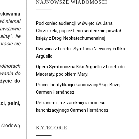
NAJNOWSZE WIADOMOŚCI
skiwania
ać niemal
Pod koniec audiencji, w święto św. Jana
rawdziwie
Chrzciciela, papież Leon serdecznie powitał
lną”. Ile
księży z Drogi Neokatechumenalnej
racie się
Dziewica z Loreto i Symfonia Niewinnych Kiko
Argüello
pólnotach
Opera Symfoniczna Kiko Argüello z Loreto do
owania do
Maceraty, pod okiem Maryi
życie do
Proces beatyfikacji i kanonizacji Sługi Bożej
Carmen Hernández
i, pełni,
Retransmisja z zamknięcia procesu
kanonizacyjnego Carmen Hernández
ą środową
KATEGORIE