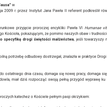
Causa”
w
a 2009 r. przez Instytut Jana Pawła II referent podkreślił rów
arunkowe przyjęcie proroczej encykliki Pawła VI
Humanae vit
ego Kościoła, pokazującym, że pomimo naszych obaw i trudnośc
ko specyfikę drogi świętości małżeństwa
, jeśli towarzyszy
pilną potrzebę odbudowy dostrzegał, znalazła w praktyce Drogi
do ostatniego dnia czasu, domaga się nowej pracy, domaga się
 budowla, miał dziś rozpocząć swoją pełną przygód wyprawę k
oroczych katechez o Kościele pełnym pasji okrzykiem: