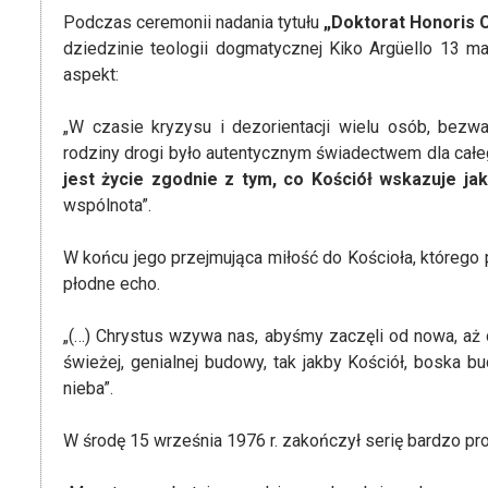
Podczas ceremonii nadania tytułu
„Doktorat Honoris 
dziedzinie teologii dogmatycznej Kiko Argüello 13 maj
aspekt:
„W czasie kryzysu i dezorientacji wielu osób, bezw
rodziny drogi było autentycznym świadectwem dla cał
jest życie zgodnie z tym, co Kościół wskazuje ja
wspólnota”.
W końcu jego przejmująca miłość do Kościoła, którego 
płodne echo.
„(…) Chrystus wzywa nas, abyśmy zaczęli od nowa, aż 
świeżej, genialnej budowy, tak jakby Kościół, boska
nieba”.
W środę 15 września 1976 r. zakończył serię bardzo pr