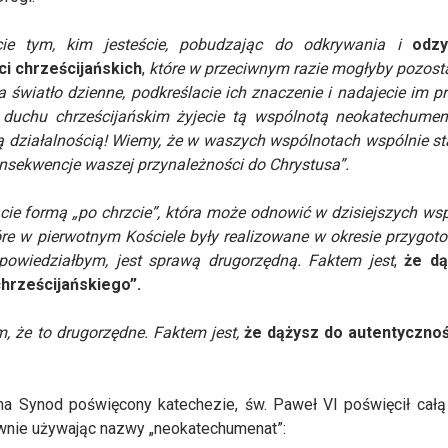
cie tym, kim jesteście, pobudzając do odkrywania i
odzy
i chrześcijańskich
,
które w przeciwnym razie mogłyby pozost
 światło dzienne, podkreślacie ich znaczenie i nadajecie im p
duchu chrześcijańskim żyjecie tą wspólnotą neokatechumena
ą działalnością! Wiemy, że w waszych wspólnotach wspólnie sta
onsekwencje waszej przynależności do Chrystusa”.
cie formą „po chrzcie”, która może odnowić w dzisiejszych ws
 które w pierwotnym Kościele były realizowane w okresie przygot
 powiedziałbym, jest sprawą drugorzędną. Faktem jest
,
że dą
chrześcijańskiego”.
m, że to drugorzędne. Faktem jest,
że dążysz do autentycznośc
u na Synod poświęcony katechezie, św. Paweł VI poświęcił cał
wnie używając nazwy „neokatechumenat”: