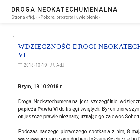
DROGA NEOKATECHUMENALNA
Strona oficj. - «Pokora, prostota i uwielbienie»
WDZIĘCZNOŚĆ DROGI NEOKATEC
VI
2018-10-19
AdJ
Rzym, 19.10.2018 r.
Droga Neokatechumenalna jest szczególnie wdzięczna
papieża Pawła VI
do księgi świętych. Był on pierwszym
on jeszcze prawie nieznany, uznając go za owoc Soboru 
Podczas naszego pierwszego spotkania z nim, 8 maja
wyczuwając proroczym duchem tożsamość chrzcielną D