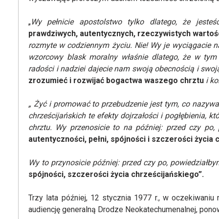
„
Wy pełnicie apostolstwo tylko dlatego, że jesteś
prawdziwych, autentycznych, rzeczywistych wartośc
rozmyte w codziennym życiu. Nie! Wy je wyciągacie na
wzorcowy blask moralny właśnie dlatego, że w tym 
radości i nadziei dajecie nam swoją obecnością i swoj
zrozumieć i rozwijać bogactwa waszego chrztu
i k
„ Żyć i promować to przebudzenie jest tym, co nazywa
chrześcijańskich te efekty dojrzałości i pogłębienia,
chrztu. Wy przenosicie to na później: przed czy po,
autentyczności, pełni, spójności i szczerości życia 
Wy to przynosicie później: przed czy po, powiedziałby
spójności, szczerości życia chrześcijańskiego”.
Trzy lata później, 12 stycznia 1977 r., w oczekiwani
audiencję generalną Drodze Neokatechumenalnej, pono