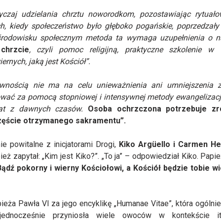
czaj udzielania chrztu noworodkom, pozostawiając rytuało
ch, kiedy społeczeństwo było głęboko pogańskie, poprzedzały 
rodowisku społecznym metoda ta wymaga uzupełnienia o na
chrzcie
, czyli pomoc religijną, praktyczne szkolenie w 
ernych, jaką jest Kościół”.
ewnością nie ma na celu unieważnienia ani umniejszenia z
sować za pomocą stopniowej i intensywnej metody ewangelizacji
at z dawnych czasów.
Osoba ochrzczona potrzebuje zr
częście otrzymanego sakramentu”.
e powitalne z inicjatorami Drogi,
Kiko Argüello i Carmen H
ież zapytał: „Kim jest Kiko?”. „To ja” – odpowiedział Kiko. Papi
Bądź pokorny i wierny Kościołowi, a Kościół będzie tobie w
eża Pawła VI za jego encyklikę „Humanae Vitae”, która ogólnie
jednocześnie przyniosła wiele owoców w kontekście iti