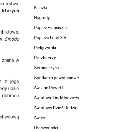
łżeństwa.
Książki
 których
Nagrody
Papież Franciszek
fliktowe,
Papieża Leon XIV
el Sínodo
Pielgrzymki
Prezbiterzy
a znana w
Seminarzyści
Spotkania powołaniowe
z z jego
Św. Jan Paweł II
edy udaje
 dobroć i
Światowe Dni Młodzieży
Światowy Dzień Rodzin
 chwilową
Święci
Uroczystości