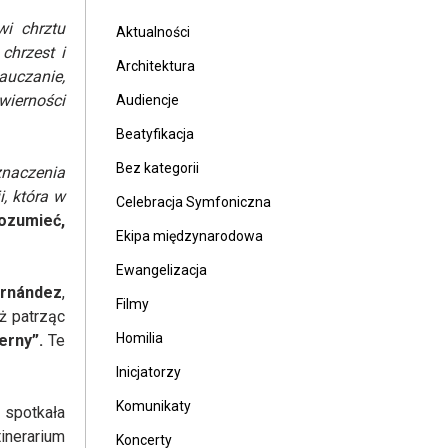
wi chrztu
Aktualności
chrzest i
Architektura
uczanie,
wierności
Audiencje
Beatyfikacja
Bez kategorii
naczenia
, która w
Celebracja Symfoniczna
ozumieć,
Ekipa międzynarodowa
Ewangelizacja
ernández
,
Filmy
eż patrząc
Homilia
ierny”.
Te
Inicjatorzy
Komunikaty
 spotkała
nerarium
Koncerty