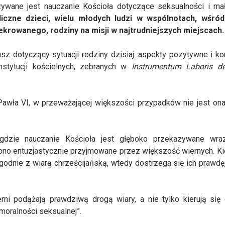
ywane jest nauczanie Kościoła dotyczące seksualności i ma
czne dzieci, wielu młodych ludzi w wspólnotach, wśród
ekrowanego, rodziny na misji w najtrudniejszych miejscach.
z dotyczący sytuacji rodziny dzisiaj: aspekty pozytywne i kon
nstytucji kościelnych, zebranych w
Instrumentum Laboris d
awła VI, w przeważającej większości przypadków nie jest on
 gdzie nauczanie Kościoła jest głęboko przekazywane wra
 ono entuzjastycznie przyjmowane przez większość wiernych. Ki
godnie z wiarą chrześcijańską, wtedy dostrzega się ich prawdę,
rni podążają prawdziwą drogą wiary, a nie tylko kierują się
moralności seksualnej”.