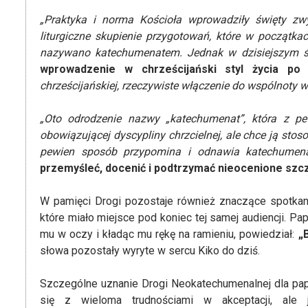
„Praktyka i norma Kościoła wprowadziły święty zwy
liturgiczne skupienie przygotowań, które w początka
nazywano katechumenatem. Jednak w dzisiejszym ś
wprowadzenie w chrześcijański styl życia po 
chrześcijańskiej, rzeczywiste włączenie do wspólnoty wi
„Oto odrodzenie nazwy „katechumenat”, która z p
obowiązującej dyscypliny chrzcielnej, ale chce ją sto
pewien sposób przypomina i odnawia katechumen
przemyśleć, docenić i podtrzymać nieocenione sz
W pamięci Drogi pozostaje również znaczące spotkani
które miało miejsce pod koniec tej samej audiencji. Pap
mu w oczy i kładąc mu rękę na ramieniu, powiedział:
„
słowa pozostały wyryte w sercu Kiko do dziś.
Szczególne uznanie Drogi Neokatechumenalnej dla papi
się z wieloma trudnościami w akceptacji, ale 