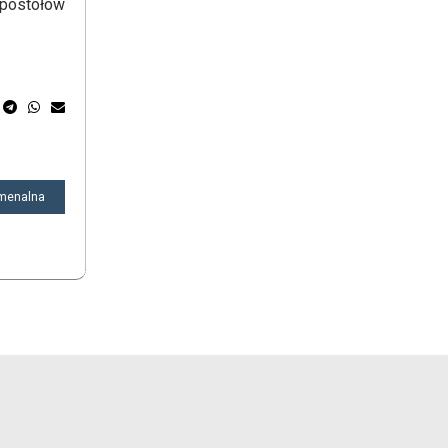
apostołów
umenalna