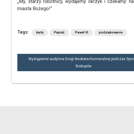
„My, starzy robotnicy, wydajemy okrzyk i czekamy: 
miasta Bożego!”
Tags:
karty
Papież
Paweł VI
podziękowanie
NAWIGACJA
Wystąpienie audytora Drogi Neokatechumenalnej podczas Syn
WPISU
Biskupów