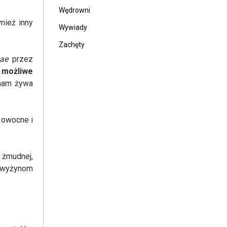
Wędrowni
nież inny
Wywiady
Zachęty
ae
przez
i
możliwe
 nam żywa
 owocne i
 żmudnej,
u wyżynom