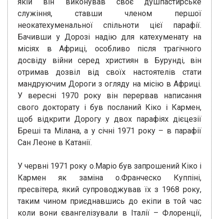
якій він виконував своє душпастирське
служіння, ставши членом першої
неокатехуменальної спільноти цієї парафії.
Бачивши у Дорозі надію для катехуменату на
місіях в Африці, особливо після трагічного
досвіду війни серед християн в Бурунді, він
отримав дозвіл від своїх настоятелів стати
мандруючим Дороги з огляду на місію в Африці.
У вересні 1970 року він перервав написання
свого докторату і був посланий Кіко і Кармен,
щоб відкрити Дорогу у двох парафіях дієцезії
Бреші та Мілана, а у січні 1971 року – в парафії
Сан Леоне в Катанії.
У червні 1971 року о.Маріо був запрошений Кіко і
Кармен як заміна о.Франческо Куппіні,
пресвітера, який супроводжував їх з 1968 року,
таким чином приєднавшись до екіпи в той час
коли вони євангелізували в Італії – Флоренції,