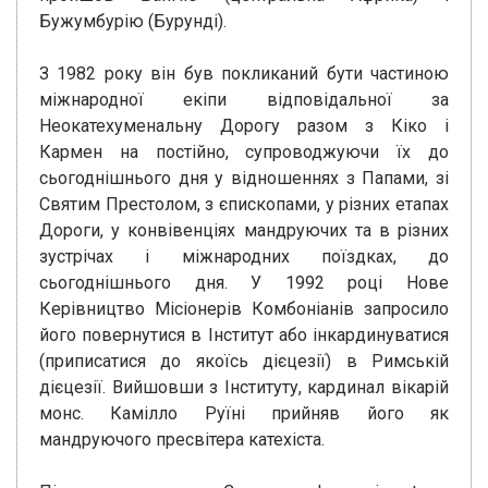
Бужумбурію (Бурунді).
З 1982 року він був покликаний бути частиною
міжнародної екіпи відповідальної за
Неокатехуменальну Дорогу разом з Кіко і
Кармен на постійно, супроводжуючи їх до
сьогоднішнього дня у відношеннях з Папами, зі
Святим Престолом, з єпископами, у різних етапах
Дороги, у конвівенціях мандруючих та в різних
зустрічах і міжнародних поїздках, до
сьогоднішнього дня. У 1992 році Нове
Керівництво Місіонерів Комбоніанів запросило
його повернутися в Інститут або інкардинуватися
(приписатися до якоїсь дієцезії) в Римській
дієцезії. Вийшовши з Інституту, кардинал вікарій
монс. Камілло Руїні прийняв його як
мандруючого пресвітера катехіста.