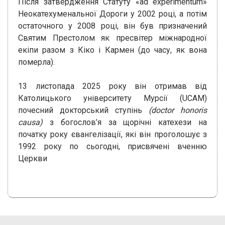
Після затвердження Статуту «ad experimentum»
Неокатехуменальної Дороги у 2002 році, а потім
остаточного у 2008 році, він був призначений
Святим Престолом як пресвітер міжнародної
екіпи разом з Кіко і Кармен (до часу, як вона
померла).
13 листопада 2025 року він отримав від
Католицького університету Мурсії (UCAM)
почесний докторський ступінь
(doctor honoris
causa)
з богослов’я за щорічні катехези на
початку року євангелізації, які він проголошує з
1992 року по сьогодні, присвячені вченню
Церкви