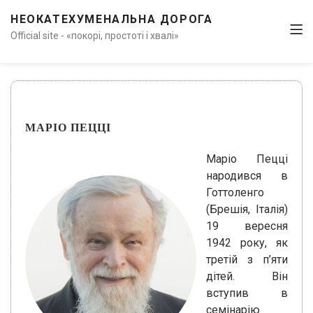
НЕОКАТЕХУМЕНАЛЬНА ДОРОГА
Official site - «покорі, простоті і хвалі»
МАРІО ПЕЦЦІ
Маріо Пецці
народився в
Готтоленго
(Брешія, Італія)
19 вересня
1942 року, як
третій з п’яти
дітей. Він
вступив в
семінарію