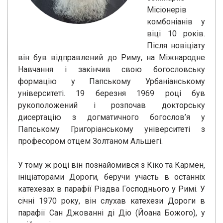
Місіонерів
комбоніанів у
віці 10 років.
Після новіціату
він був відправлений до Риму, на Міжнародне
Навчання і закінчив свою богословську
формацію у Папському Урбаніанському
університеті. 19 березня 1969 році був
рукоположений і розпочав докторську
дисертацію з догматичного богослов’я у
Папському Григоріанському університеті з
професором отцем Золтаном Альшегі.
У тому ж році він познайомився з Кіко та Кармен,
ініціаторами Дороги, беручи участь в останніх
катехезах в парафії Різдва Господнього у Римі. У
січні 1970 року, він слухав катехези Дороги в
парафії Сан Джованні ді Діо (Йоана Божого), у