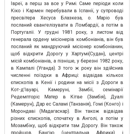
Івреї, а перш за все у Римі. Саме періоди коли
Кіко і Кармен перебували в Іспанії, у супроводі
пресвітера Хесуса Блазкеза, о. Маріо був
посланий євангелізувати в Ломбардії, а потім в
Португалії. У грудні 1981 року, з листом від
генерала ордену місіонерів комбоніанів, він був
посланий як мандруючий місіонер комбоніанин,
щоб відкрити Дорогу у Хартумі(Судан), центрі
місій комбоніанів, а пізніше, у березні 1982 року,
в Кампалі (Уганда). З того ж року він здійснив
численні поїздки в Африці: відвідав кількох
єпископів в Кенії і родини на місії з Дороги в
Кот-д’Івуарі, Камеруні, Замбії, семінарії
Редемпторіс Матер в Кітве (Замбія), Дуалі
(Камерун), Дар ес Саламі (Танзанія), Гомі (Конго) і
Морондаві (Мадагаскар). Він також відвідав
різних єпископів, спочатку в Анголі, а потім у
Мозамбіку, щоб відкрити там Дорогу. Він також
пройшов Бангію (центральна Африка) і