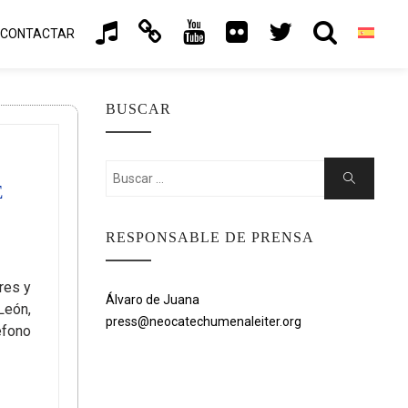
CONTACTAR
BUSCAR
Buscar:
Buscar
E
RESPONSABLE DE PRENSA
res y
Álvaro de Juana
León,
press@neocatechumenaleiter.org
éfono