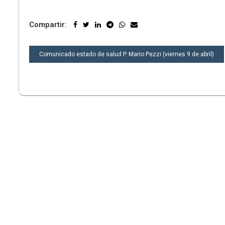
Compartir:
NAVEGACIÓN
Comunicado estado de salud P. Mario Pezzi (viernes 9 de abril)
DE
ENTRADAS