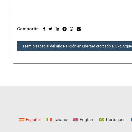
Compartir:
NAVEGACIÓN
Premio especial del año Religión en Libertad otorgado a Kiko Argüe
DE
ENTRADAS
Español
Italiano
English
Português