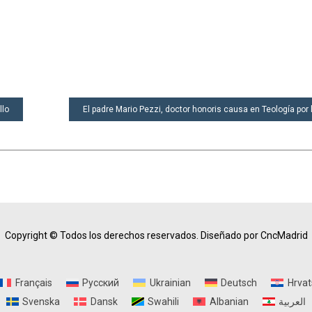
llo
El padre Mario Pezzi, doctor honoris causa en Teología por
Copyright © Todos los derechos reservados.
Diseñado por CncMadrid
Français
Русский
Ukrainian
Deutsch
Hrvat
Svenska
Dansk
Swahili
Albanian
العربية