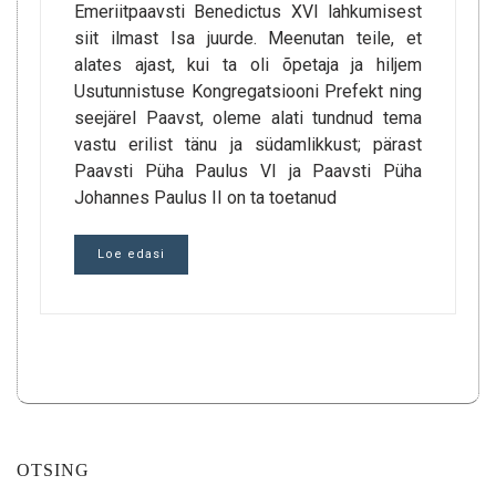
Emeriitpaavsti Benedictus XVI lahkumisest
siit ilmast Isa juurde. Meenutan teile, et
alates ajast, kui ta oli õpetaja ja hiljem
Usutunnistuse Kongregatsiooni Prefekt ning
seejärel Paavst, oleme alati tundnud tema
vastu erilist tänu ja südamlikkust; pärast
Paavsti Püha Paulus VI ja Paavsti Püha
Johannes Paulus II on ta toetanud
Loe edasi
OTSING