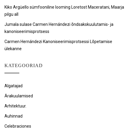
Kiko Argüello sümfooniline looming Loretost Maceratani, Maarja
pilgu all
Jumala sulase Carmen Hernándezi õndsakskuulutamis- ja
kanoniseerimisprotsess
Carmen Hernándezi Kanoniseerimisprotsessi Lõpetamise
ülekanne
KATEGOORIAD
Algatajad
Ärakuulamised
Arhitektuur.
Auhinnad
Celebraciones