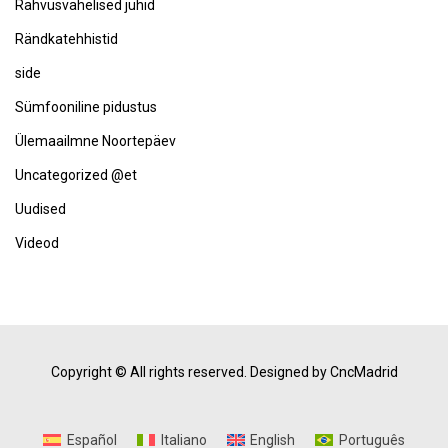
Rahvusvahelised juhid
Rändkatehhistid
side
Sümfooniline pidustus
Ülemaailmne Noortepäev
Uncategorized @et
Uudised
Videod
Copyright © All rights reserved.
Designed by CncMadrid
Español
Italiano
English
Português