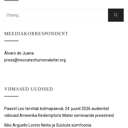
Search
Search
for:
MEEDIAKORRESPONDENT
Álvaro de Juana
press@neocatechumenaleiter.org
VIIMASED UUDISED
Paavst Leo tervitab kolmapäeval, 24. juunil 2026 audientsil
viibivaid Ameerika Redemptoris Mater seminaride preestreid
Kiko Argüello Loreto Neitsi ja Süütute sümfoonia