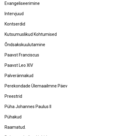
Evangeliseerimine
Intervjuud
Kontserdid
Kutsumuslikud Kohtumised
Õndsakskuulutamine
Paavst Franciscus
Paavst Leo XIV
Palverännakud
Perekondade Ülemaailmne Päev
Preestrid
Püha Johannes Paulus II
Pühakud
Raamatud.