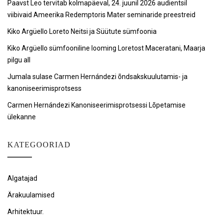
Paavst Leo tervitab kolmapäeval, 24. juunil 2026 audientsil
viibivaid Ameerika Redemptoris Mater seminaride preestreid
Kiko Argüello Loreto Neitsi ja Süütute sümfoonia
Kiko Argüello sümfooniline looming Loretost Maceratani, Maarja
pilgu all
Jumala sulase Carmen Hernándezi õndsakskuulutamis- ja
kanoniseerimisprotsess
Carmen Hernándezi Kanoniseerimisprotsessi Lõpetamise
ülekanne
KATEGOORIAD
Algatajad
Ärakuulamised
Arhitektuur.