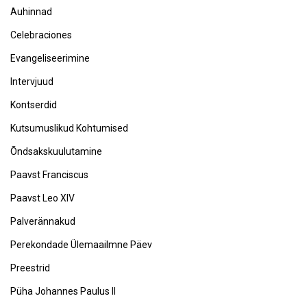
Auhinnad
Celebraciones
Evangeliseerimine
Intervjuud
Kontserdid
Kutsumuslikud Kohtumised
Õndsakskuulutamine
Paavst Franciscus
Paavst Leo XIV
Palverännakud
Perekondade Ülemaailmne Päev
Preestrid
Püha Johannes Paulus II