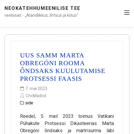
NEOKATEHHUMEENILISE TEE
veebisait - „Alandlikkus, lihtsus ja kiitus"
UUS SAMM MARTA
OBREGÓNI ROOMA
ÕNDSAKS KUULUTAMISE
PROTSESSI FAASIS
7. mai 2023
CncMadrid
side
Reedel, 5. mail 2023 toimus Vatikani
Pühakute Protsessi Dikasteerias Marta
Obregóni õndsaks ja märtrisurma läbi