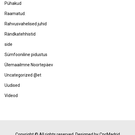
Pühakud
Raamatud.
Rahvusvahelised juhid
Rändkatehhistid
side
Sümfooniline pidustus
Ülemaailmne Noortepäev
Uncategorized @et
Uudised
Videod
Copyright © All rights reserved.
Designed by CncMadrid