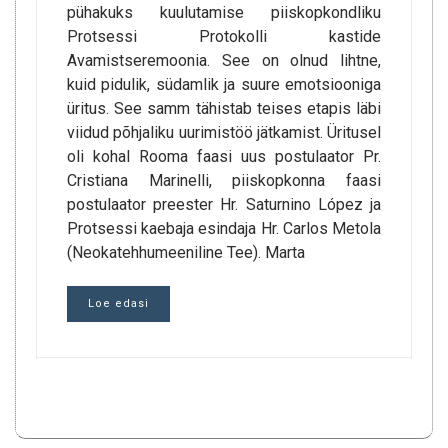
pühakuks kuulutamise piiskopkondliku
Protsessi Protokolli kastide
Avamistseremoonia. See on olnud lihtne,
kuid pidulik, südamlik ja suure emotsiooniga
üritus. See samm tähistab teises etapis läbi
viidud põhjaliku uurimistöö jätkamist. Üritusel
oli kohal Rooma faasi uus postulaator Pr.
Cristiana Marinelli, piiskopkonna faasi
postulaator preester Hr. Saturnino López ja
Protsessi kaebaja esindaja Hr. Carlos Metola
(Neokatehhumeeniline Tee). Marta
Loe edasi