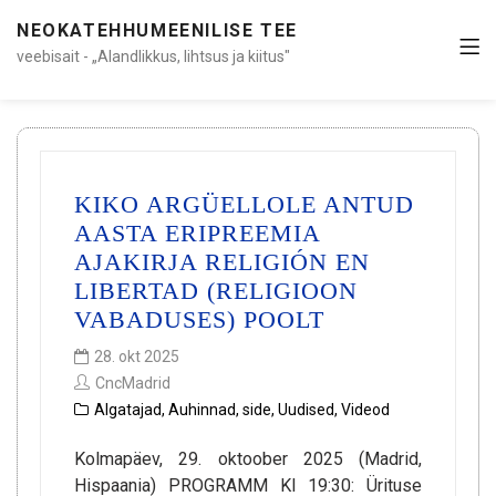
NEOKATEHHUMEENILISE TEE
veebisait - „Alandlikkus, lihtsus ja kiitus"
KIKO ARGÜELLOLE ANTUD
AASTA ERIPREEMIA
AJAKIRJA RELIGIÓN EN
LIBERTAD (RELIGIOON
VABADUSES) POOLT
28. okt 2025
CncMadrid
Algatajad
,
Auhinnad
,
side
,
Uudised
,
Videod
Kolmapäev, 29. oktoober 2025 (Madrid,
Hispaania) PROGRAMM Kl 19:30: Ürituse