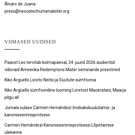
Álvaro de Juana
press@neocatechumenaleiter.org
VIIMASED UUDISED
Paavst Leo tervitab kolmapäeval, 24. juunil 2026 audientsil
viibivaid Ameerika Redemptoris Mater seminaride preestreid
Kiko Argüello Loreto Neitsi ja Süütute sümfoonia
Kiko Argüello sümfooniline looming Loretost Maceratani, Maarja
pilgu all
Jumala sulase Carmen Hernándezi õndsakskuulutamis- ja
kanoniseerimisprotsess
Carmen Hernándezi Kanoniseerimisprotsessi Lõpetamise
ülekanne