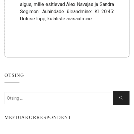
algus, mille esitlevad Álex Navajas ja Sandra
Segimon. Auhindade üleandmine: Kl 20:45:
Ürituse lõpp, külaliste ärasaatmine.
OTSING
Search
Search
for:
MEEDIAKORRESPONDENT