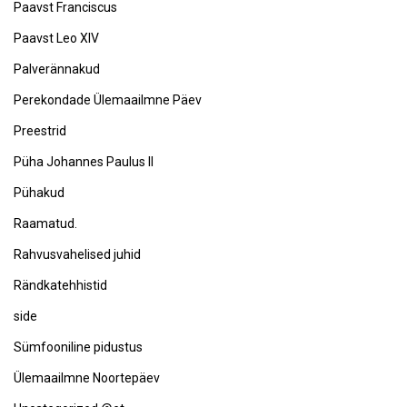
Paavst Franciscus
Paavst Leo XIV
Palverännakud
Perekondade Ülemaailmne Päev
Preestrid
Püha Johannes Paulus II
Pühakud
Raamatud.
Rahvusvahelised juhid
Rändkatehhistid
side
Sümfooniline pidustus
Ülemaailmne Noortepäev