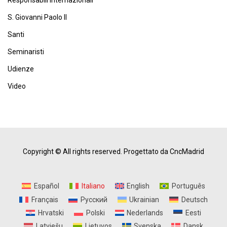
Responsabili Internazionali
S. Giovanni Paolo II
Santi
Seminaristi
Udienze
Video
Copyright © All rights reserved.
Progettato da CncMadrid
Español
Italiano
English
Português
Français
Русский
Ukrainian
Deutsch
Hrvatski
Polski
Nederlands
Eesti
Latviešu
Lietuvos
Svenska
Dansk