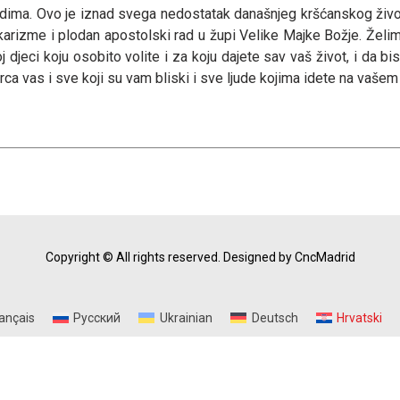
dima. Ovo je iznad svega nedostatak današnjeg kršćanskog života
 karizme i plodan apostolski rad u župi Velike Majke Božje. Žel
jeci koju osobito volite i za koju dajete sav vaš život, i da bis
ca vas i sve koji su vam bliski i sve ljude kojima idete na vašem
Copyright © All rights reserved.
Designed by CncMadrid
ançais
Русский
Ukrainian
Deutsch
Hrvatski