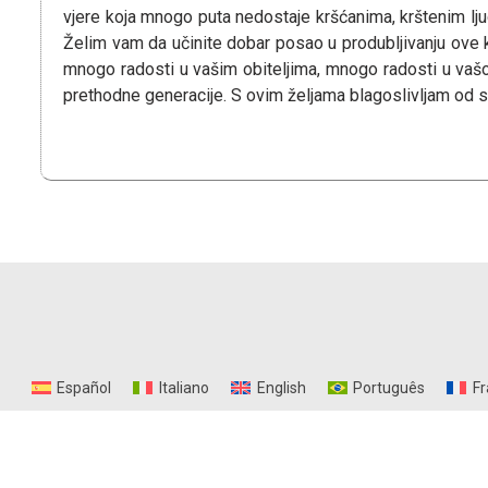
vjere koja mnogo puta nedostaje kršćanima, krštenim lju
Želim vam da učinite dobar posao u produbljivanju ove
mnogo radosti u vašim obiteljima, mnogo radosti u vašoj d
prethodne generacije. S ovim željama blagoslivljam od sr
Español
Italiano
English
Português
Fr