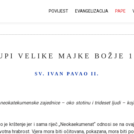
POVIJEST
EVANGELIZACIJA
PAPE
PI VELIKE MAJKE BOŽJE 1
SV. IVAN PAVAO II.
neokatekumenske zajednice – oko stotinu i trideset ljudi – koji
 prvo je krštenje jer i sama riječ „Neokaekumenat“ odnosi se na o
otna hrabrost. Vjera mora biti očitovana, pokazana, mora biti po