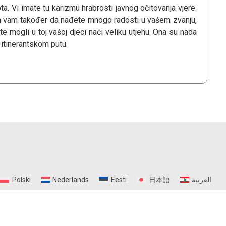
. Vi imate tu karizmu hrabrosti javnog očitovanja vjere.
im vam također da nađete mnogo radosti u vašem zvanju,
te mogli u toj vašoj djeci naći veliku utjehu. Ona su nada
 itinerantskom putu.
Polski
Nederlands
Eesti
日本語
العربية