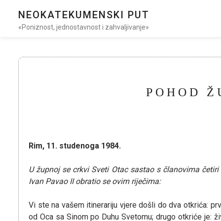
NEOKATEKUMENSKI PUT
«Poniznost, jednostavnost i zahvaljivanje»
POHOD ŽU
Rim, 11. studenoga 1984.
U župnoj se crkvi Sveti Otac sastao s članovima četiri 
Ivan Pavao II obratio se ovim riječima:
Vi ste na vašem itinerariju vjere došli do dva otkrića:
od Oca sa Sinom po Duhu Svetomu; drugo otkriće je: živ