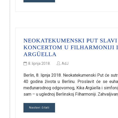
NEOKATEKUMENSKI PUT SLAVI 
KONCERTOM U FILHARMONIJI I
ARGÜELLA
8. lipnja 2018.
AdJ
Berlin, 8. lipnja 2018. Neokatekumenski Put će sutra, 
40 godina života u Berlinu. Proslavit će se euhari
međunarodnog odgovornog, Kika Argüella i simfonijs
sam – u uglednoj Berlinskoj Filharmoniji. Zahvaljivan
Nastavi čitati