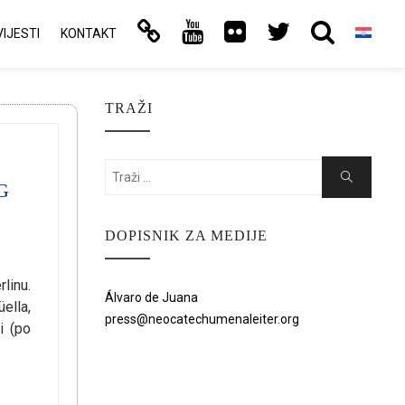
VIJESTI
KONTAKT
TRAŽI
Search
Search
G
for:
DOPISNIK ZA MEDIJE
linu.
Álvaro de Juana
üella,
press@neocatechumenaleiter.org
i (po