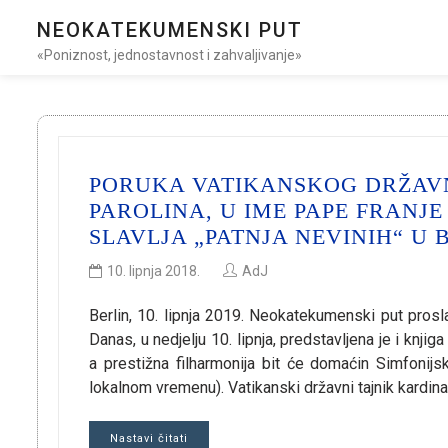
NEOKATEKUMENSKI PUT
«Poniznost, jednostavnost i zahvaljivanje»
PORUKA VATIKANSKOG DRŽAVN
PAROLINA, U IME PAPE FRAN
SLAVLJA „PATNJA NEVINIH“ U 
10. lipnja 2018.
AdJ
Berlin, 10. lipnja 2019. Neokatekumenski put proslav
Danas, u nedjelju 10. lipnja, predstavljena je i knji
a prestižna filharmonija bit će domaćin Simfonijs
lokalnom vremenu). Vatikanski državni tajnik kardin
Nastavi čitati