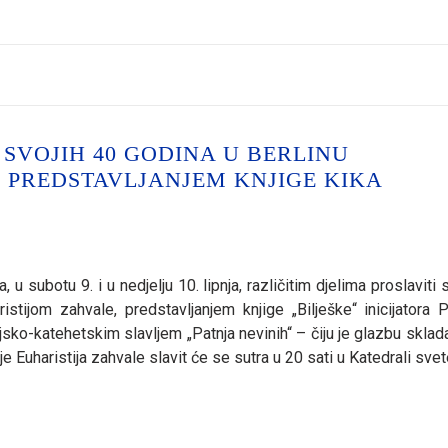
SVOJIH 40 GODINA U BERLINU
 PREDSTAVLJANJEM KNJIGE KIKA
u subotu 9. i u nedjelju 10. lipnja, različitim djelima proslaviti 
stijom zahvale, predstavljanjem knjige „Bilješke“ inicijatora P
ko-katehetskim slavljem „Patnja nevinih“ – čiju je glazbu sklad
je Euharistija zahvale slavit će se sutra u 20 sati u Katedrali sve