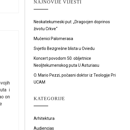
NAJNOVIJE VIJESTI
Neokatekumeski put: „Dragocjen doprinos
životu Crkve“
Mučenici Palomerasa
Svjetlo Bezgrešne blista u Oviedu
Koncert povodom 50. obljetnice
Neoljtekumenskog puta U Asturiasu
O. Mario Pezzi, počasni doktor iz Teologije Pri
UCAM
svojih
uta i
ao on
KATEGORIJE
te
Arhitektura
Audiencias