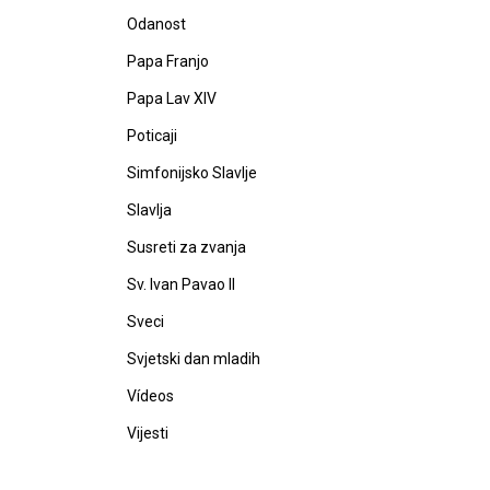
Odanost
Papa Franjo
Papa Lav XIV
Poticaji
Simfonijsko Slavlje
Slavlja
Susreti za zvanja
Sv. Ivan Pavao II
Sveci
Svjetski dan mladih
Vídeos
Vijesti