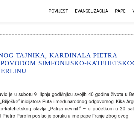
POVIJEST
EVANGELIZACIJA
PAPE
OG TAJNIKA, KARDINALA PIETRA
JE POVODOM SIMFONIJSKO-KATEHETSKO
BERLINU
io je u subotu 9. lipnja godišnjicu svojih 40 godina života u Ber
ga „Bilješke“ inicijatora Puta i međunarodnog odgovornog, Kika Arg
ko-katehetskog slavlja „Patnja nevinih“ – s početkom u 20 sat
al Pietro Parolin poslao je poruku u ime pape Franje zbog ovog