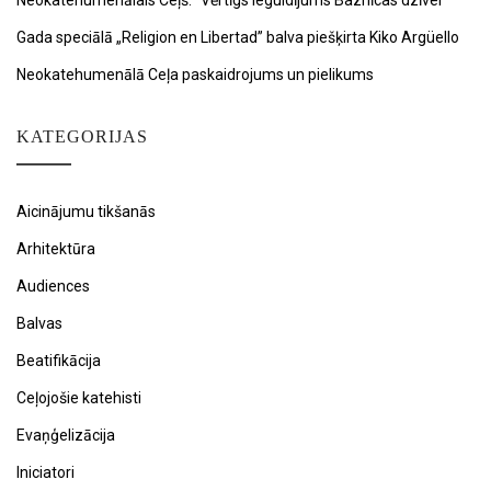
Neokatehumenālais Ceļš: “Vērtīgs ieguldījums Baznīcas dzīvei”
Gada speciālā „Religion en Libertad” balva piešķirta Kiko Argüello
Neokatehumenālā Ceļa paskaidrojums un pielikums
KATEGORIJAS
Aicinājumu tikšanās
Arhitektūra
Audiences
Balvas
Beatifikācija
Ceļojošie katehisti
Evaņģelizācija
Iniciatori