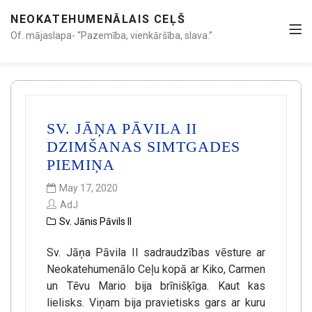
NEOKATEHUMENĀLAIS CEĻŠ
Of. mājaslapa- “Pazemība, vienkāršība, slava.”
SV. JĀŅA PĀVILA II
DZIMŠANAS SIMTGADES
PIEMIŅA
May 17, 2020
AdJ
Sv. Jānis Pāvils II
Sv. Jāņa Pāvila II sadraudzības vēsture ar
Neokatehumenālo Ceļu kopā ar Kiko, Carmen
un Tēvu Mario bija brīnišķīga. Kaut kas
lielisks. Viņam bija pravietisks gars ar kuru