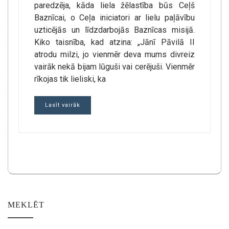
paredzēja, kāda liela žēlastība būs Ceļš
Baznīcai, o Ceļa iniciatori ar lielu paļāvību
uzticējās un līdzdarbojās Baznīcas misijā.
Kiko taisnība, kad atzina: „Jānī Pāvilā II
atrodu milzi, jo vienmēr deva mums divreiz
vairāk nekā bijam lūguši vai cerējuši. Vienmēr
rīkojas tik lieliski, ka
Lasīt vairāk
MEKLĒT