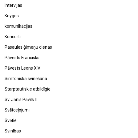
Intervijas
Knygos
komunikācijas
Koncerti
Pasaules ģimeņu dienas
Pāvests Francisks
Pāvests Leons XIV
Simfoniskā svinēšana
Starptautiskie atbildīgie
Sv. Jānis Pāvils II
Svētceļojumi
Svētie
Svinības