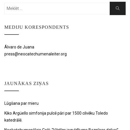
Search
Search
for:
MEDIJU KORESPONDENTS
Álvaro de Juana
press@neocatechumenaleiter.org
JAUNĀKAS ZIŅAS
Lūgšana par mieru
Kiko Argüello simfonija pulcē pāri par 1500 cilvēku Toledo
katedrālē.