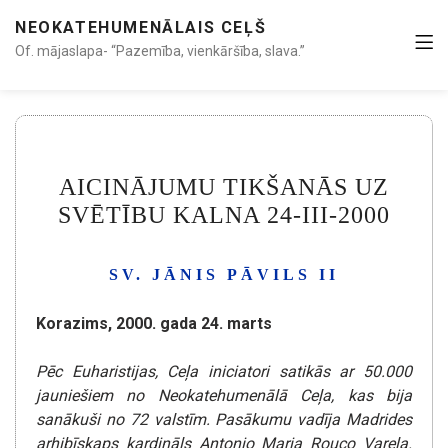
NEOKATEHUMENĀLAIS CEĻŠ
Of. mājaslapa- “Pazemība, vienkāršība, slava.”
AICINĀJUMU TIKŠANĀS UZ
SVĒTĪBU KALNA 24-III-2000
SV. JĀNIS PĀVILS II
Korazims, 2000. gada 24. marts
Pēc Euharistijas, Ceļa iniciatori satikās ar 50.000
jauniešiem no Neokatehumenālā Ceļa, kas bija
sanākuši no 72 valstīm.
Pasākumu vadīja Madrides
arhibīskaps kardināls Antonio Maria Rouco Varela.