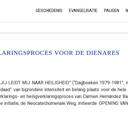
GESCHIEDENIS
EVANGELISATIE
PAUSEN
LARINGSPROCES VOOR DE DIENARES
IJ LEIDT MIJ NAAR HEILIGHEID” (“Dagboeken 1979-1981”, nr
aad” van bijzondere intensiteit en belang plaats voor de hele 
klarings- en heiligverklaringsproces van Carmen Hernández Bar
ke initiatie, de Neocatechumenale Weg, initieerde. OPENING VA