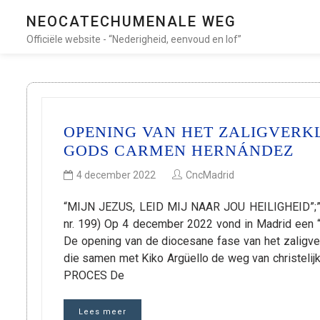
NEOCATECHUMENALE WEG
Officiële website - “Nederigheid, eenvoud en lof”
OPENING VAN HET ZALIGVERK
GODS CARMEN HERNÁNDEZ
4 december 2022
CncMadrid
“MIJN JEZUS, LEID MIJ NAAR JOU HEILIGHEID”;”J
nr. 199) Op 4 december 2022 vond in Madrid een “d
De opening van de diocesane fase van het zaligver
die samen met Kiko Argüello de weg van christelij
PROCES De
Lees meer