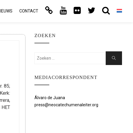
NIEUWS
CONTACT
ZOEKEN
Zoeken:
Zoeken
MEDIACORRESPONDENT
. 85;
Kerk:
Álvaro de Juana
rera,
press@neocatechumenaleiter.org
N HET