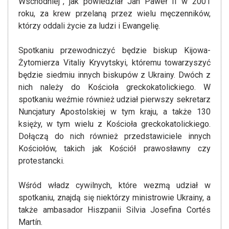
Wschodniej”, jak powiedział Jan Paweł II w 2001
roku, za krew przelaną przez wielu męczenników,
którzy oddali życie za ludzi i Ewangelię.
Spotkaniu przewodniczyć będzie biskup Kijowa-
Żytomierza Vitaliy Kryvytskyi, któremu towarzyszyć
będzie siedmiu innych biskupów z Ukrainy. Dwóch z
nich należy do Kościoła greckokatolickiego. W
spotkaniu weźmie również udział pierwszy sekretarz
Nuncjatury Apostolskiej w tym kraju, a także 130
księży, w tym wielu z Kościoła greckokatolickiego.
Dołączą do nich również przedstawiciele innych
Kościołów, takich jak Kościół prawosławny czy
protestancki.
Wśród władz cywilnych, które wezmą udział w
spotkaniu, znajdą się niektórzy ministrowie Ukrainy, a
także ambasador Hiszpanii Silvia Josefina Cortés
Martín.