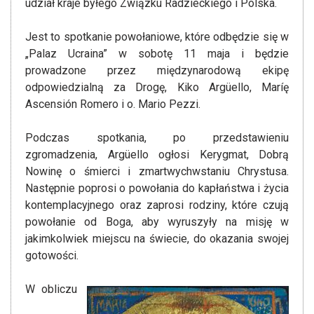
udział kraje byłego Związku Radzieckiego i Polska.
Jest to spotkanie powołaniowe, które odbędzie się w
„Palaz Ucraina” w sobotę 11 maja i będzie
prowadzone przez międzynarodową ekipę
odpowiedzialną za Drogę, Kiko Argüello, Maríę
Ascensión Romero i o. Mario Pezzi.
Podczas spotkania, po przedstawieniu
zgromadzenia, Argüello ogłosi Kerygmat, Dobrą
Nowinę o śmierci i zmartwychwstaniu Chrystusa.
Następnie poprosi o powołania do kapłaństwa i życia
kontemplacyjnego oraz zaprosi rodziny, które czują
powołanie od Boga, aby wyruszyły na misję w
jakimkolwiek miejscu na świecie, do okazania swojej
gotowości.
W obliczu