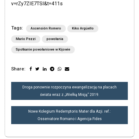
v=rZy7ZIE7TSI&t=411s
Tags:
Ascensión Romero
Kiko Argüello
Mario Pezzi
powołania
Spotkanie powołaniowe w Kijowie
Share:
NAWIGACJA
Droga ponownie rozpoczyna ewangelizację na placach
WPISU
świata wraz z „Wielką Misją” 2019.
Nowe Kolegium Redemptoris Mater dla Azji. ref.:
Osservatore Romano i Agencja Fides