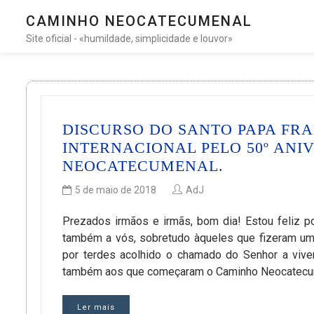
CAMINHO NEOCATECUMENAL
Site oficial - «humildade, simplicidade e louvor»
DISCURSO DO SANTO PAPA FR
INTERNACIONAL PELO 50º AN
NEOCATECUMENAL.
5 de maio de 2018
AdJ
Prezados irmãos e irmãs, bom dia! Estou feliz po
também a vós, sobretudo àqueles que fizeram uma
por terdes acolhido o chamado do Senhor a viver
também aos que começaram o Caminho Neocatecum
Ler mais