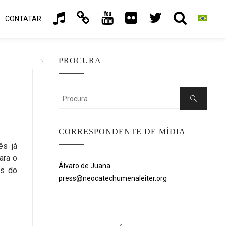
CONTATAR
PROCURA
Search
Search
for:
CORRESPONDENTE DE MÍDIA
ês já
ara o
Álvaro de Juana
os do
press@neocatechumenaleiter.org