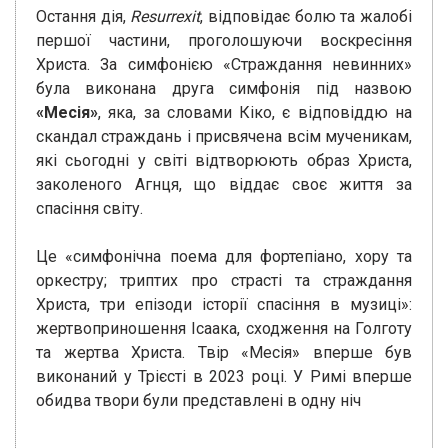
Остання дія,
Resurrexit
, відповідає болю та жалобі
першої частини, проголошуючи воскресіння
Христа. За симфонією «Страждання невинних»
була виконана друга симфонія під назвою
«Месія»
, яка, за словами Кіко, є відповіддю на
скандал страждань і присвячена всім мученикам,
які сьогодні у світі відтворюють образ Христа,
заколеного Агнця, що віддає своє життя за
спасіння світу.
Це «симфонічна поема для фортепіано, хору та
оркестру; триптих про страсті та страждання
Христа, три епізоди історії спасіння в музиці»:
жертвоприношення Ісаака, сходження на Голготу
та жертва Христа. Твір «Месія» вперше був
виконаний у Трієсті в 2023 році. У Римі вперше
обидва твори були представлені в одну ніч