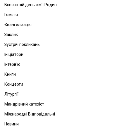
Всесвітній день сім'ї Родин
Гомілія
Євангелізація
Заклик
Зустріч покликань
Ініціатори
Інтерв'ю
Книги
Концерти
Літургії
Мандрівний катехіст
Міжнародні Відповідальні
Новини