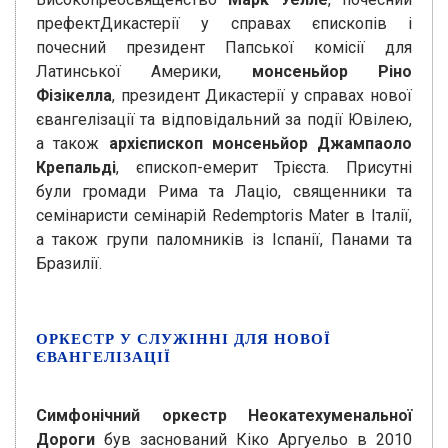
префектДикастерії у справах єпископів і
почесний президент Папської комісії для
Латинської Америки,
монсеньйор Ріно
Фізікелла
, президент Дикастерії у справах нової
євангелізації та відповідальний за події Ювілею,
а також
архієпископ монсеньйор Джампаоло
Крепальді
, єпископ-емерит Трієста. Присутні
були громади Рима та Лаціо, священники та
семінаристи семінарій Redemptoris Mater в Італії,
а також групи паломників із Іспанії, Панами та
Бразилії.
ОРКЕСТР У СЛУЖІННІ ДЛЯ НОВОЇ
ЄВАНГЕЛІЗАЦІЇ
Симфонічний оркестр Неокатехуменальної
Дороги
був заснований Кіко Аргуельо в 2010