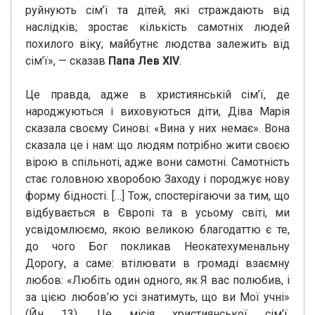
руйнують сім’ї та дітей, які страждають від
наслідків; зростає кількість самотніх людей
похилого віку; майбутнє людства залежить від
сім’ї», — сказав
Папа Лев XIV
.
Це правда, адже в християнській сім’ї, де
народжуються і виховуються діти, Діва Марія
сказала своєму Синові: «Вина у них немає». Вона
сказала це і нам: що людям потрібно жити своєю
вірою в спільноті, адже вони самотні. Самотність
стає головною хворобою Заходу і породжує нову
форму бідності. […] Тож, спостерігаючи за тим, що
відбувається в Європі та в усьому світі, ми
усвідомлюємо, якою великою благодаттю є те,
до чого Бог покликав Неокатехуменальну
Дорогу, а саме: втілювати в громаді взаємну
любов: «Любіть один одного, як Я вас полюбив, і
за цією любов’ю усі знатимуть, що ви Мої учні»
(Йн 13). Це місія християнської сім’ї,