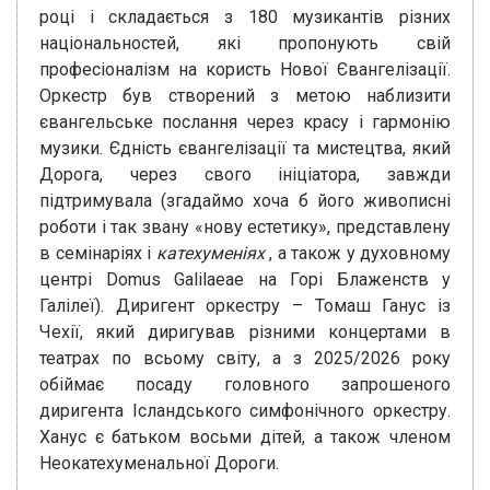
році і складається з 180 музикантів різних
національностей, які пропонують свій
професіоналізм на користь Нової Євангелізації.
Оркестр був створений з метою наблизити
євангельське послання через красу і гармонію
музики. Єдність євангелізації та мистецтва, який
Дорога, через свого ініціатора, завжди
підтримувала (згадаймо хоча б його живописні
роботи і так звану «нову естетику», представлену
в семінаріях і
катехуменіях
, а також у духовному
центрі Domus Galilaeae на Горі Блаженств у
Галілеї). Диригент оркестру – Томаш Ганус із
Чехії, який диригував різними концертами в
театрах по всьому світу, а з 2025/2026 року
обіймає посаду головного запрошеного
диригента Ісландського симфонічного оркестру.
Ханус є батьком восьми дітей, а також членом
Неокатехуменальної Дороги.