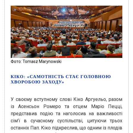
Фото: Tomasz Marynowski
КІКО: «САМОТНІСТЬ СТАЄ ГОЛОВНОЮ
ХВОРОБОЮ ЗАХОДУ»
У своєму вступному слові Кіко Аргуельо, разом
із Асенсьон Ромеро та отцем Маріо Пецці,
представив подію та наголосив на важливості
сім’ї в сучасному суспільстві, цитуючи трьох
останніх Пап. Кіко підкреслив, що одним із плодів