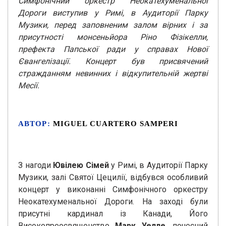
Симфонічний оркестр Неокатехуменальної
Дороги виступив у Римі, в Аудиторії Парку
Музики, перед заповненим залом вірних і за
присутності монсеньйора Ріно Фізікелли,
префекта Папської ради у справах Нової
Євангелізації. Концерт був присвячений
стражданням невинних і відкупительній жертві
Месії.
АВТОР:
MIGUEL CUARTERO SAMPERI
З нагоди
Ювілею Сімей
у Римі, в Аудиторії Парку
Музики, залі Святої Цецилії, відбувся особливий
концерт у виконанні Симфонічного оркестру
Неокатехуменальної Дороги. На заході були
присутні кардинал із Канади, Його
Високопреосвященство
Марк Уелле
, почесний