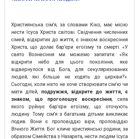
Християнська сім’я, за словами Кіко, має місію
нести Ісуса Христа світові. Свідчення численних
сімей, відкритих до життя, є знаком воскресіння
Христа, що долає бар’єри егоїзму та смерті. «У
свято Вознесіння ми можемо запитати: «Як
відкрити небо для цього покоління, яке
відвернулося від Бога, для секуляризованих
людей, які більше не ходять до церкви?».
Сьогодні, коли ніхто не хоче створювати сім’ю чи
мати дітей,
подружжя, відкрите до життя, є
знаком, що проголошує воскресіння
, сила
якого руйнує бар’єри егоїзму, що оточують
людину. Тому сім’я з багатьма дітьми викликає
подив. Вони є проповіддю віри, проповіддю
Вічного Життя. Бог кличе християнські родини, за
образом Сімейства з Назарета, нести людям Ісуса