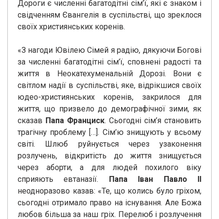
Дороги є численні багатодітні сім’ї, які є знаком і
свідченням Євангелія в суспільстві, що зреклося
своїх християнських коренів.
«З нагоди Ювілею Сімей я радію, дякуючи Богові
за численні багатодітні сім’ї, сповнені радості та
життя в Неокатехуменальній Дорозі. Вони є
світлом надії в суспільстві, яке, відрікшися своїх
юдео-християнських коренів, закрилося для
життя, що призвело до демографічної зими, як
сказав
Папа Франциск
. Сьогодні сім’я становить
трагічну проблему […]. Сім’ю знищують у всьому
світі. Шлюб руйнується через узаконення
розлучень, відкритість до життя знищується
через аборти, а для людей похилого віку
сприяють евтаназії.
Папа Іван Павло II
неодноразово казав: «Те, що колись було гріхом,
сьогодні отримало право на існування. Але Божа
любов більша за наш гріх. Перелюб і розлучення