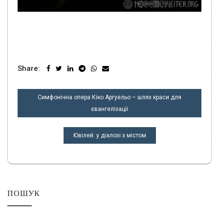
Share:
НАВІГАЦІЯ
Симфонічна опера Кіко Аргуельо – шлях краси для
ЗАПИСІВ
євангелізації
Ювілей: у діалозі з містом
ПОШУК