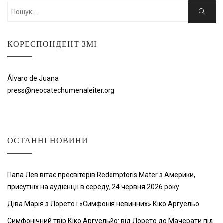
Шукати:
Пошук
КОРЕСПОНДЕНТ ЗМІ
Álvaro de Juana
press@neocatechumenaleiter.org
ОСТАННІ НОВИНИ
Папа Лев вітає пресвітерів Redemptoris Mater з Америки,
присутніх на аудієнції в середу, 24 червня 2026 року
Діва Марія з Лорето і «Симфонія невинних» Кіко Аргуельо
Симфонічний твір Кіко Аргуельйо: від Лорето до Мачерати під