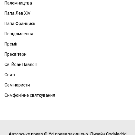
Паломництва
Папа Лев ХІV
Папа Франциск
Повідомлення
Премії
Пресвітери
Св. Йоан Павло ІІ
Святі
Семінаристи
Симфонічне святкування
Авторське право © Усі права захищено.
Дизайн CncMadrid