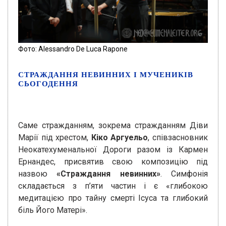
Фото: Alessandro De Luca Rapone
СТРАЖДАННЯ НЕВИННИХ І МУЧЕНИКІВ
СЬОГОДЕННЯ
Саме стражданням, зокрема стражданням Діви
Марії під хрестом,
Кіко Аргуельо
, співзасновник
Неокатехуменальної Дороги разом із Кармен
Ернандес, присвятив свою композицію під
назвою
«Страждання невинних»
. Симфонія
складається з п’яти частин і є «глибокою
медитацією про тайну смерті Ісуса та глибокий
біль Його Матері».