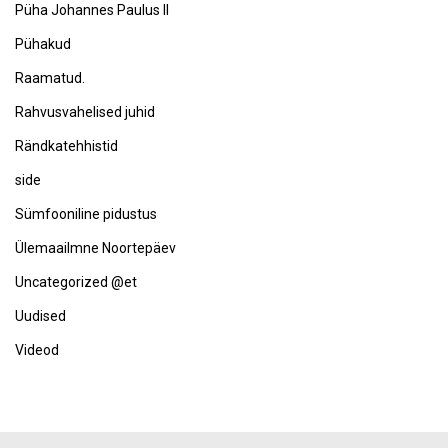
Püha Johannes Paulus II
Pühakud
Raamatud.
Rahvusvahelised juhid
Rändkatehhistid
side
Sümfooniline pidustus
Ülemaailmne Noortepäev
Uncategorized @et
Uudised
Videod