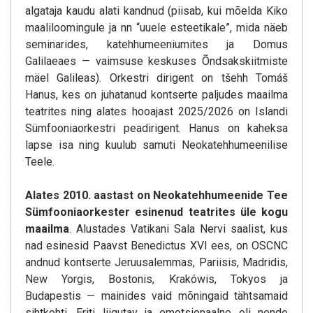
algataja kaudu alati kandnud (piisab, kui mõelda Kiko
maaliloomingule ja nn “uuele esteetikale”, mida näeb
seminarides, katehhumeeniumites ja Domus
Galilaeaes — vaimsuse keskuses Õndsakskiitmiste
mäel Galileas). Orkestri dirigent on tšehh Tomáš
Hanus, kes on juhatanud kontserte paljudes maailma
teatrites ning alates hooajast 2025/2026 on Islandi
Sümfooniaorkestri peadirigent. Hanus on kaheksa
lapse isa ning kuulub samuti Neokatehhumeenilise
Teele.
Alates 2010. aastast on Neokatehhumeenide Tee
Sümfooniaorkester esinenud teatrites üle kogu
maailma
. Alustades Vatikani Sala Nervi saalist, kus
nad esinesid Paavst Benedictus XVI ees, on OSCNC
andnud kontserte Jeruusalemmas, Pariisis, Madridis,
New Yorgis, Bostonis, Krakówis, Tokyos ja
Budapestis — mainides vaid mõningaid tähtsamaid
sihtkohti. Eriti liigutav ja emotsionaalne oli nende