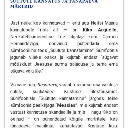
SÜÜTUTE KANNATUS JA TÄNAPÄEVA
MÄRTRID
Just neile, kes kannatavad — eriti aga Neitsi Maarja
kannatusele risti all — on
Kiko Argüello,
Neokatehhumeenilise Tee algataja koos Carmen
Hernándeziga, soovinud pühendada oma
sümfooniline teos „Süütute kannatamine”. Sümfoonia
jaguneb viieks osaks ja kujutab endast “sügavat
mõtisklust Jeesuse surma saladuse ja tema ema
sügava valu üle.”
Viimane osa,
Resurrexit
, vastab esimese osa valule ja
nutule, kuulutades Kristuse ülestõusmist.
Sümfooniale “Süütute kannatamine” järgnes teine
sümfoonia pealkirjaga “
Messias”
, mis kujutab endast
vastust kannatuse skandaalile ja mis – nagu Kiko on
öelnud – on pühendatud kõigile märtritele, kes
tänapäeva maailmas kehastavad Kristuse kuju: