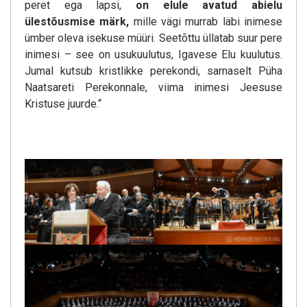
peret ega lapsi,
on elule avatud abielu
ülestõusmise märk,
mille vägi murrab läbi inimese
ümber oleva isekuse müüri. Seetõttu üllatab suur pere
inimesi – see on usukuulutus, Igavese Elu kuulutus.
Jumal kutsub kristlikke perekondi, sarnaselt Püha
Naatsareti Perekonnale, viima inimesi Jeesuse
Kristuse juurde.“