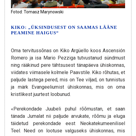
Fotod: Tomasz Marynowski
KIKO: „ÜKSINDUSEST ON SAAMAS LÄÄNE
PEAMINE HAIGUS“
Oma tervitussõnas on Kiko Argüello koos Ascensión
Romero ja isa Mario Pezziga tutvustanud sündmust
ning rääkinud pere tähtsusest tänapäeva ühiskonnas,
viidates viimasele kolmele Paavstile. Kiko rõhutas, et
paljude lastega pered, mis on Tee viljad, on tunnistus
ja märk Evangeeliumist ühiskonnas, mis on oma
kristlikest juurtest loobunud.
«Perekondade Juubeli puhul rõõmustan, et saan
tänada Jumalat nii paljude arvukate, rõõmu ja eluga
täidetud perekondade eest Neokatekumeenilisel
Teel. Need on lootuse valguseks ühiskonnas, mis