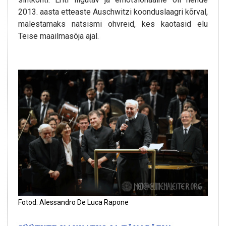
2013. aasta etteaste Auschwitzi koonduslaagri kõrval,
mälestamaks natsismi ohvreid, kes kaotasid elu
Teise maailmasõja ajal.
Fotod: Alessandro De Luca Rapone