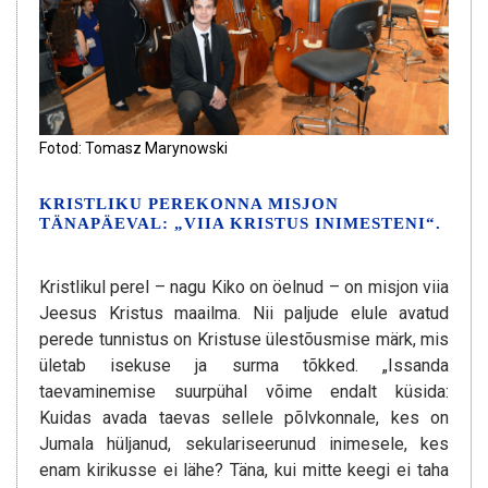
Fotod: Tomasz Marynowski
KRISTLIKU PEREKONNA MISJON
TÄNAPÄEVAL: „VIIA KRISTUS INIMESTENI“.
Kristlikul perel – nagu Kiko on öelnud – on misjon viia
Jeesus Kristus maailma. Nii paljude elule avatud
perede tunnistus on Kristuse ülestõusmise märk, mis
ületab isekuse ja surma tõkked. „Issanda
taevaminemise suurpühal võime endalt küsida:
Kuidas avada taevas sellele põlvkonnale, kes on
Jumala hüljanud, sekulariseerunud inimesele, kes
enam kirikusse ei lähe? Täna, kui mitte keegi ei taha