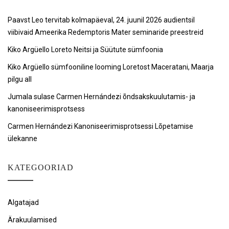
Paavst Leo tervitab kolmapäeval, 24. juunil 2026 audientsil
viibivaid Ameerika Redemptoris Mater seminaride preestreid
Kiko Argüello Loreto Neitsi ja Süütute sümfoonia
Kiko Argüello sümfooniline looming Loretost Maceratani, Maarja
pilgu all
Jumala sulase Carmen Hernándezi õndsakskuulutamis- ja
kanoniseerimisprotsess
Carmen Hernándezi Kanoniseerimisprotsessi Lõpetamise
ülekanne
KATEGOORIAD
Algatajad
Ärakuulamised