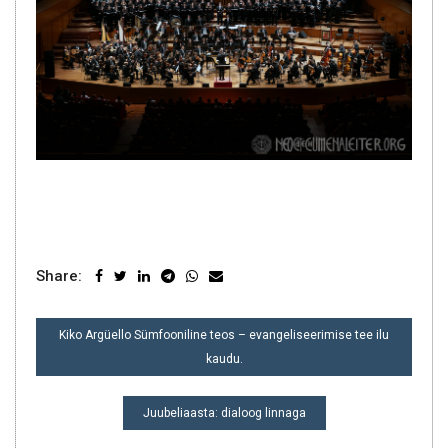
Share:
NAVIGEERIMINE
Kiko Argüello Sümfooniline teos – evangeliseerimise tee ilu
kaudu.
Juubeliaasta: dialoog linnaga