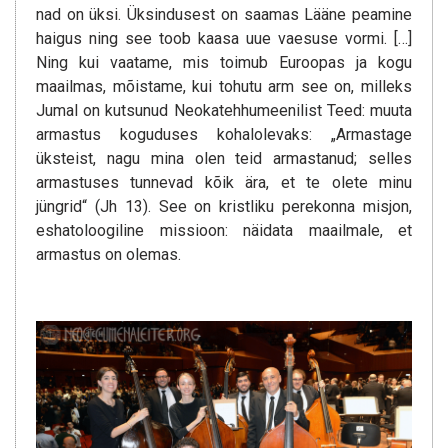
nad on üksi. Üksindusest on saamas Lääne peamine
haigus ning see toob kaasa uue vaesuse vormi. […]
Ning kui vaatame, mis toimub Euroopas ja kogu
maailmas, mõistame, kui tohutu arm see on, milleks
Jumal on kutsunud Neokatehhumeenilist Teed: muuta
armastus koguduses kohalolevaks: „Armastage
üksteist, nagu mina olen teid armastanud; selles
armastuses tunnevad kõik ära, et te olete minu
jüngrid“ (Jh 13). See on kristliku perekonna misjon,
eshatoloogiline missioon: näidata maailmale, et
armastus on olemas.