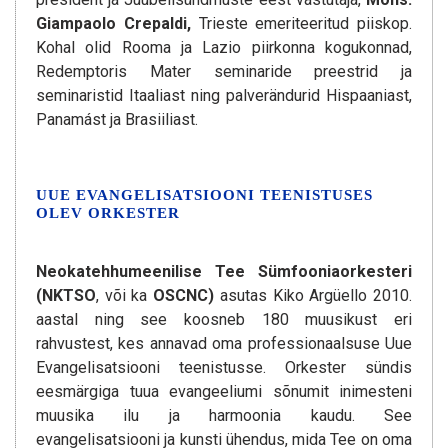
Giampaolo Crepaldi,
Trieste emeriteeritud piiskop.
Kohal olid Rooma ja Lazio piirkonna kogukonnad,
Redemptoris Mater seminaride preestrid ja
seminaristid Itaaliast ning palverändurid Hispaaniast,
Panamást ja Brasiiliast.
UUE EVANGELISATSIOONI TEENISTUSES
OLEV ORKESTER
Neokatehhumeenilise Tee Sümfooniaorkesteri
(NKTSO
, või ka
OSCNC)
asutas Kiko Argüello 2010.
aastal ning see koosneb 180 muusikust eri
rahvustest, kes annavad oma professionaalsuse Uue
Evangelisatsiooni teenistusse. Orkester sündis
eesmärgiga tuua evangeeliumi sõnumit inimesteni
muusika ilu ja harmoonia kaudu. See
evangelisatsiooni ja kunsti ühendus, mida Tee on oma