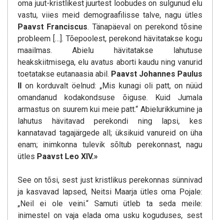
oma juut-kristlikest juurtest loobudes on sulgunud elu
vastu, viies meid demograafilisse talve, nagu ütles
Paavst Franciscus
. Tänapäeval on perekond tõsine
probleem […]. Tõepoolest, perekond hävitatakse kogu
maailmas. Abielu hävitatakse lahutuse
heakskiitmisega, elu avatus aborti kaudu ning vanurid
toetatakse eutanaasia abil.
Paavst Johannes Paulus
II
on korduvalt öelnud: „Mis kunagi oli patt, on nüüd
omandanud kodakondsuse õiguse. Kuid Jumala
armastus on suurem kui meie patt.“ Abielurikkumine ja
lahutus hävitavad perekondi ning lapsi, kes
kannatavad tagajärgede all; üksikuid vanureid on üha
enam; inimkonna tulevik sõltub perekonnast, nagu
ütles
Paavst Leo XIV.»
See on tõsi, sest just kristlikus perekonnas sünnivad
ja kasvavad lapsed, Neitsi Maarja ütles oma Pojale:
„Neil ei ole veini.“ Samuti ütleb ta seda meile:
inimestel on vaja elada oma usku koguduses, sest