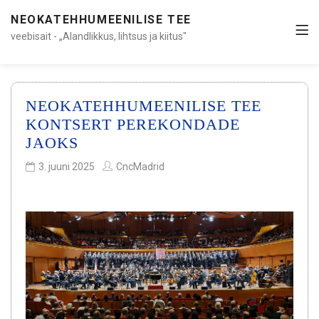
NEOKATEHHUMEENILISE TEE
veebisait - „Alandlikkus, lihtsus ja kiitus"
NEOKATEHHUMEENILISE TEE
KONTSERT PEREKONDADE
JAOKS
3. juuni 2025
CncMadrid