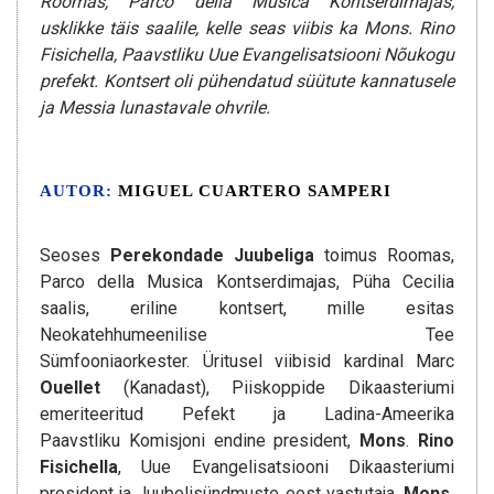
Roomas, Parco della Musica Kontserdimajas,
usklikke täis saalile, kelle seas viibis ka Mons. Rino
Fisichella, Paavstliku Uue Evangelisatsiooni Nõukogu
prefekt. Kontsert oli pühendatud süütute kannatusele
ja Messia lunastavale ohvrile.
AUTOR:
MIGUEL CUARTERO SAMPERI
Seoses
Perekondade Juubeliga
toimus Roomas,
Parco della Musica Kontserdimajas, Püha Cecilia
saalis, eriline kontsert, mille esitas
Neokatehhumeenilise Tee
Sümfooniaorkester. Üritusel viibisid kardinal Marc
Ouellet
(Kanadast), Piiskoppide Dikaasteriumi
emeriteeritud Pefekt ja Ladina-Ameerika
Paavstliku Komisjoni endine president,
Mons
.
Rino
Fisichella
, Uue Evangelisatsiooni Dikaasteriumi
president ja Juubelisündmuste eest vastutaja,
Mons.