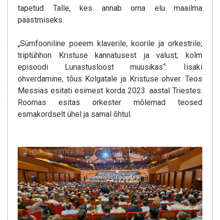
tapetud Talle, kes annab oma elu maailma
päästmiseks.
„Sümfooniline poeem klaverile, koorile ja orkestrile;
triptühhon Kristuse kannatusest ja valust, kolm
episoodi Lunastusloost muusikas“: Iisaki
ohverdamine, tõus Kolgatale ja Kristuse ohver. Teos
Messias esitati esimest korda 2023. aastal Triestes.
Roomas esitas orkester mõlemad teosed
esmakordselt ühel ja samal õhtul.