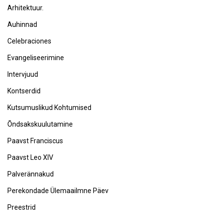
Arhitektuur.
Auhinnad
Celebraciones
Evangeliseerimine
Intervjuud
Kontserdid
Kutsumuslikud Kohtumised
Õndsakskuulutamine
Paavst Franciscus
Paavst Leo XIV
Palverännakud
Perekondade Ülemaailmne Päev
Preestrid