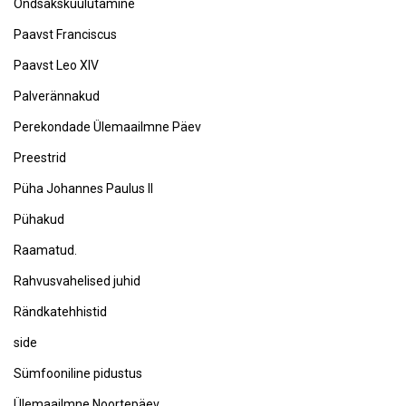
Õndsakskuulutamine
Paavst Franciscus
Paavst Leo XIV
Palverännakud
Perekondade Ülemaailmne Päev
Preestrid
Püha Johannes Paulus II
Pühakud
Raamatud.
Rahvusvahelised juhid
Rändkatehhistid
side
Sümfooniline pidustus
Ülemaailmne Noortepäev