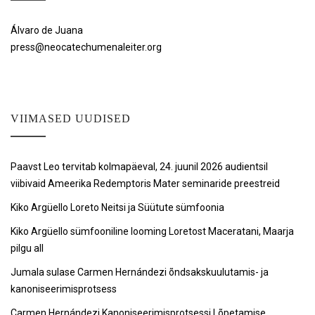
Álvaro de Juana
press@neocatechumenaleiter.org
VIIMASED UUDISED
Paavst Leo tervitab kolmapäeval, 24. juunil 2026 audientsil
viibivaid Ameerika Redemptoris Mater seminaride preestreid
Kiko Argüello Loreto Neitsi ja Süütute sümfoonia
Kiko Argüello sümfooniline looming Loretost Maceratani, Maarja
pilgu all
Jumala sulase Carmen Hernándezi õndsakskuulutamis- ja
kanoniseerimisprotsess
Carmen Hernándezi Kanoniseerimisprotsessi Lõpetamise