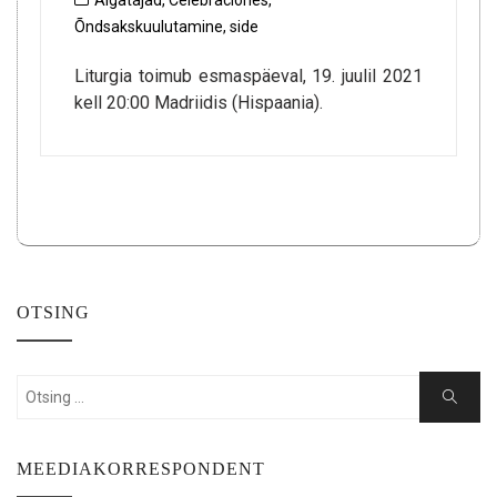
Algatajad
,
Celebraciones
,
Õndsakskuulutamine
,
side
Liturgia toimub esmaspäeval, 19. juulil 2021
kell 20:00 Madriidis (Hispaania).
OTSING
Search
Search
for:
MEEDIAKORRESPONDENT