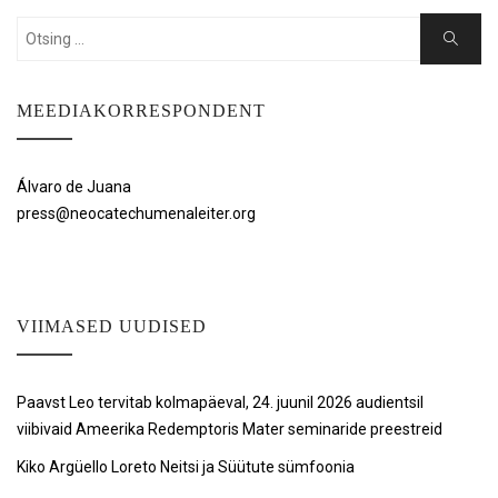
Search
Search
for:
MEEDIAKORRESPONDENT
Álvaro de Juana
press@neocatechumenaleiter.org
VIIMASED UUDISED
Paavst Leo tervitab kolmapäeval, 24. juunil 2026 audientsil
viibivaid Ameerika Redemptoris Mater seminaride preestreid
Kiko Argüello Loreto Neitsi ja Süütute sümfoonia