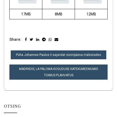
17MB
8MB
12MB
Share:
NAVIGEERIMINE
Püha Johannes Paulus II sajandat sünnipäeva mälestades
MADRIIDIS, LA PALOMA KOGUDUSE KATEKUMEENIUMIS
TOIMUS PLAHVATUS
OTSING