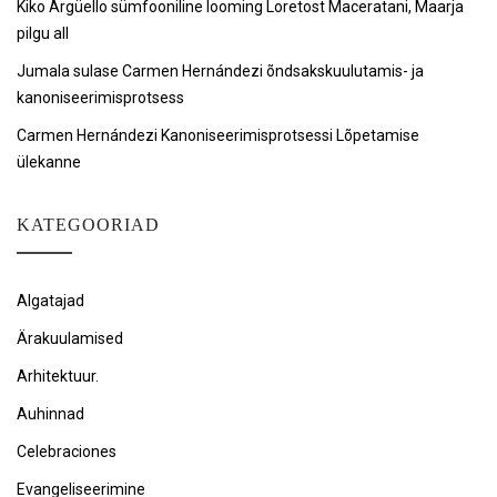
Kiko Argüello sümfooniline looming Loretost Maceratani, Maarja
pilgu all
Jumala sulase Carmen Hernándezi õndsakskuulutamis- ja
kanoniseerimisprotsess
Carmen Hernándezi Kanoniseerimisprotsessi Lõpetamise
ülekanne
KATEGOORIAD
Algatajad
Ärakuulamised
Arhitektuur.
Auhinnad
Celebraciones
Evangeliseerimine