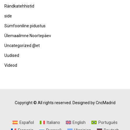
Rändkatehhistid
side
Sümfooniline pidustus
Ülemaailmne Noortepäev
Uncategorized @et
Uudised
Videod
Copyright © All rights reserved.
Designed by CncMadrid
Español
Italiano
English
Português