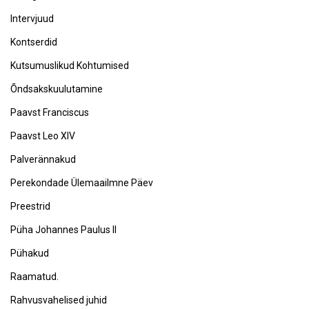
Intervjuud
Kontserdid
Kutsumuslikud Kohtumised
Õndsakskuulutamine
Paavst Franciscus
Paavst Leo XIV
Palverännakud
Perekondade Ülemaailmne Päev
Preestrid
Püha Johannes Paulus II
Pühakud
Raamatud.
Rahvusvahelised juhid