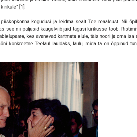
irikule” [1].
iiskopkonna kogudusi ja leidma sealt Tee reaalsust. Nii õpi
s see nii paljusid kaugelviibijaid tagasi kirikusse toob, Risti
s abielupaare, kes avanevad kartmata elule, täis noori ja oma is
õni konkreetne Teelaul lauldaks, laulu, mida ta on õppinud t