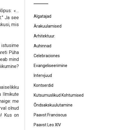
lõpus: «…
Algatajad
t.” Ja see
skusi, mis
Ärakuulamised
Arhitektuur.
 istusime
Auhinnad
areti Püha
Celebraciones
 peab mind
Evangeliseerimine
liikumine?
Intervjuud
Kontserdid
naiselikku
 Ilmikute
Kutsumuslikud Kohtumised
 haige: me
Õndsakskuulutamine
rval olnud
n! Kus on
Paavst Franciscus
Paavst Leo XIV