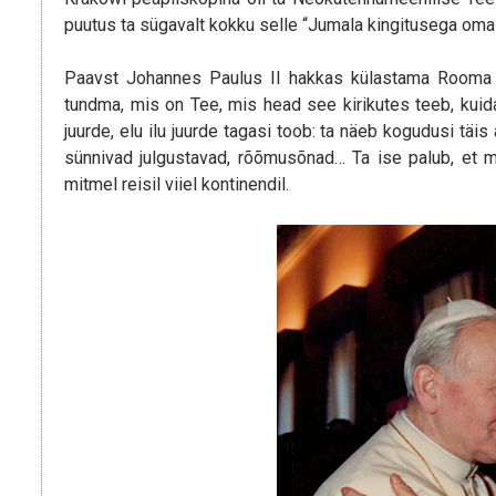
puutus ta sügavalt kokku selle “Jumala kingitusega oma k
Paavst Johannes Paulus II hakkas külastama Rooma p
tundma, mis on Tee, mis head see kirikutes teeb, kuida
juurde, elu ilu juurde tagasi toob: ta näeb kogudusi täi
sünnivad julgustavad, rõõmusõnad… Ta ise palub, et m
mitmel reisil viiel kontinendil.