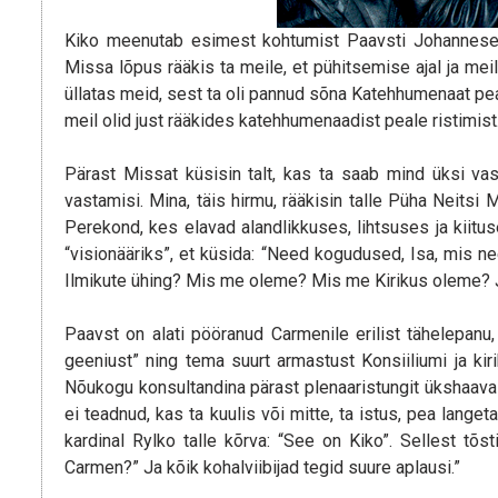
Kiko meenutab esimest kohtumist Paavsti Johannese P
Missa lõpus rääkis ta meile, et pühitsemise ajal ja me
üllatas meid, sest ta oli pannud sõna Katehhumenaat peale
meil olid just rääkides katehhumenaadist peale ristimist
Pärast Missat küsisin talt, kas ta saab mind üksi vas
vastamisi. Mina, täis hirmu, rääkisin talle Püha Neits
Perekond, kes elavad alandlikkuses, lihtsuses ja kiituses
“visionääriks”, et küsida: “Need kogudused, Isa, mis ne
Ilmikute ühing? Mis me oleme? Mis me Kirikus oleme? Ja
Paavst on alati pööranud Carmenile erilist tähelepanu,
geeniust” ning tema suurt armastust Konsiiliumi ja ki
Nõukogu konsultandina pärast plenaaristungit ükshaaval
ei teadnud, kas ta kuulis või mitte, ta istus, pea lange
kardinal Rylko talle kõrva: “See on Kiko”. Sellest tõ
Carmen?” Ja kõik kohalviibijad tegid suure aplausi.”