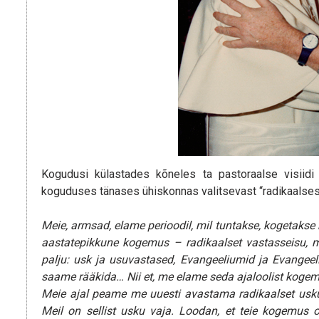
Kogudusi külastades kõneles ta pastoraalse visii
koguduses tänases ühiskonnas valitsevast “radikaalsest 
Meie, armsad, elame perioodil, mil tuntakse, kogetakse 
aastatepikkune kogemus – radikaalset vastasseisu, mi
palju: usk ja usuvastased, Evangeeliumid ja Evangeeli
saame rääkida… Nii et, me elame seda ajaloolist kogem
Meie ajal peame me uuesti avastama radikaalset usku, r
Meil on sellist usku vaja. Loodan, et teie kogemus on