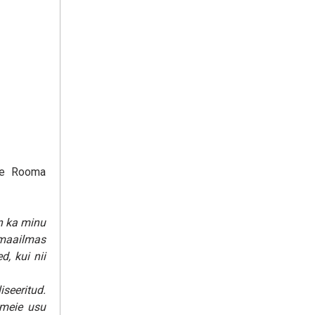
ite Rooma
on ka minu
 maailmas
, kui nii
iseeritud.
 meie usu