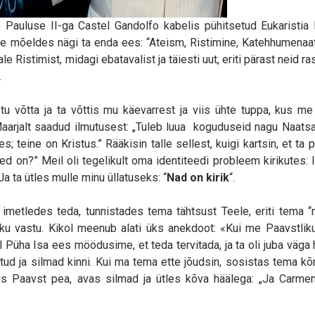
auluse II-ga Castel Gandolfo kabelis pühitsetud Eukaristia 
ile mõeldes nägi ta enda ees: “Ateism, Ristimine, Katehhumenaa
 Ristimist, midagi ebatavalist ja täiesti uut, eriti pärast neid ra
.
tu võtta ja ta võttis mu käevarrest ja viis ühte tuppa, kus me
i Maarjalt saadud ilmutusest: „Tuleb luua koguduseid nagu Naats
; teine ​​on Kristus.” Rääkisin talle sellest, kuigi kartsin, et ta
ed on?” Meil oli tegelikult oma identiteedi probleem kirikutes: 
 ta ütles mulle minu üllatuseks: “
Nad on kirik
“.
 imetledes teda, tunnistades tema tähtsust Teele, eriti tema “
riku vastu. Kikol meenub alati üks anekdoot: «Kui me Paavstliku
 Püha Isa ees möödusime, et teda tervitada, ja ta oli juba väga
tatud ja silmad kinni. Kui ma tema ette jõudsin, sosistas tema kõ
stis Paavst pea, avas silmad ja ütles kõva häälega: „Ja Carme