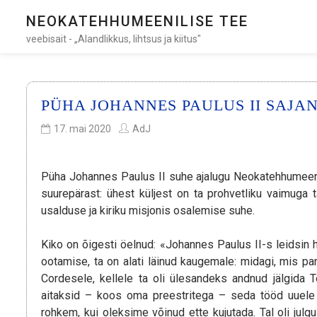
NEOKATEHHUMEENILISE TEE
veebisait - „Alandlikkus, lihtsus ja kiitus"
PÜHA JOHANNES PAULUS II SAJA
17. mai 2020
AdJ
Püha Johannes Paulus II suhe ajalugu Neokatehhumeeni
suurepärast: ühest küljest on ta prohvetliku vaimuga ta
usalduse ja kiriku misjonis osalemise suhe.
Kiko on õigesti öelnud: «Johannes Paulus II-s leidsin hi
ootamise, ta on alati läinud kaugemale: midagi, mis pa
Cordesele, kellele ta oli ülesandeks andnud jälgida T
aitaksid – koos oma preestritega – seda tööd uuele ev
rohkem, kui oleksime võinud ette kujutada. Tal oli ju