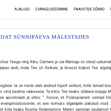
AJALUGU
EVANGELISEERIMINE
PAAVSTIDE SÕNAD
NDAT SÜNNIPÄEVA MÄLESTADES
lise Teega ning Kiko, Carmeni ja isa Marioga on olnud uskumat
ipas andi, mida Tee oli Kirikule, ja teisest küljest Tee algata
iglase: ta on meile alati andnud topelt sellest, mille temalt kü
ni sind tundma väikesena. Ta kiitis Tee heaks üllatava kirjaga 
ee apostolaati ja ütles: “…Soovin, et Piiskopiameti vennad hin
angelisatsioonile, et see toimuks algatajate pakutud viisil…”
lgust kiita heaks Rooma Redemptoris Materi seminari asutamist 