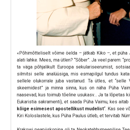
«Põhimõtteliselt võime öelda – jätkab Kiko –, et püha J
alati lahke. Mees, ma ütlen? “Sõber”. Ja veel parem: “p
ta väga põhjalikult Euroopa sekulariseerumist, sotsia
silmitsi selle analüüsiga, mis esmapilgul tundus kata
sellele olukorrale juba vastanud. Ta ütles, et “sel
skeemidest” ja minna sinna, kus on näha Püha Vai
naasevad, kus toimub tõeline usukasv… Ja ta lõpetas k
Eukaristia sakramenti), et saada Püha Vaimu, kes aitab 
kõige
esimesest apostellikust mudelist
“. Kas see v
Kiri Koloslastele, kus Püha Paulus ütleb, et tervitab Nü
Krakowi peapiiskopina oli ta Neokatehhumeenilise Tee 