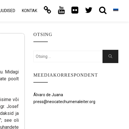
UUDISED
KONTAK
OTSING
Search
Search
for:
u. Midagi
MEEDIAKORRESPONDENT
jate poolt
Álvaro de Juana
sisime või
press@neocatechumenaleiter.org
Mgr. Josef
daksid ja
; see oli
tuhandete