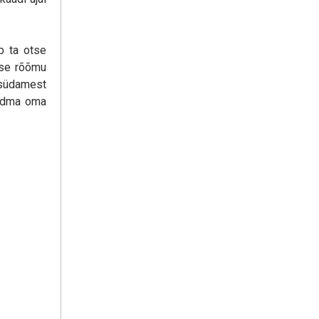
b ta otse
mise rõõmu
a südamest
undma oma