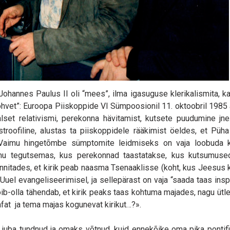
ohannes Paulus II oli “mees”, ilma igasuguse klerikalismita, ka
rohvet”: Euroopa Piiskoppide VI Sümpoosionil 11. oktoobril 1985
alset relativismi, perekonna hävitamist, kutsete puudumine jne
stroofiline, alustas ta piiskoppidele rääkimist öeldes, et Püh
le Vaimu hingetõmbe sümptomite leidmiseks on vaja loobuda k
mu tegutsemas, kus perekonnad taastatakse, kus kutsumuse
innitades, et kirik peab naasma Tsenaaklisse (koht, kus Jeesus 
Uuel evangeliseerimisel, ja sellepärast on vaja “saada taas insp
õib-olla tähendab, et kirik peaks taas kohtuma majades, nagu ütl
mfat ja tema majas kogunevat kirikut…?».
juba tundnud ja omaks võtnud, kuid ennekõike oma pika pontifik