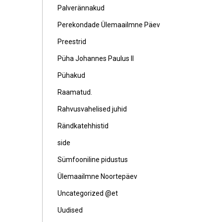
Palverännakud
Perekondade Ülemaailmne Päev
Preestrid
Püha Johannes Paulus II
Pühakud
Raamatud.
Rahvusvahelised juhid
Rändkatehhistid
side
Sümfooniline pidustus
Ülemaailmne Noortepäev
Uncategorized @et
Uudised