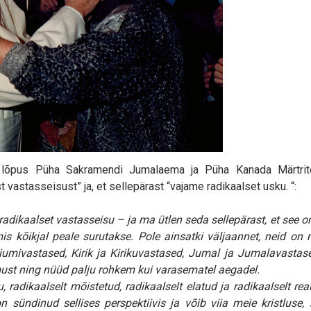
di lõpus Püha Sakramendi Jumalaema ja Püha Kanada Märtr
vastasseisust” ja, et sellepärast “vajame radikaalset usku. “:
radikaalset vastasseisu – ja ma ütlen seda sellepärast, et see 
s kõikjal peale surutakse. Pole ainsatki väljaannet, neid on
umivastased, Kirik ja Kirikuvastased, Jumal ja Jumalavastased
ust ning nüüd palju rohkem kui varasematel aegadel.
adikaalselt mõistetud, radikaalselt elatud ja radikaalselt real
 sündinud sellises perspektiivis ja võib viia meie kristluse,