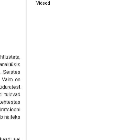
Videod
htlusteta,
 analüüsis
. Seistes
a Vaim on
iduratest
d tulevad
kehtestas
iratsiooni
eb näiteks
aadi ajal