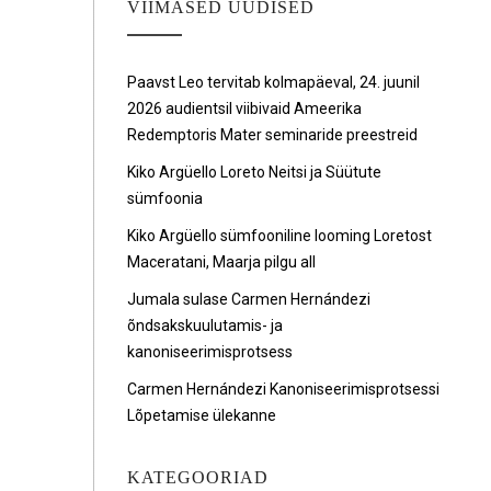
VIIMASED UUDISED
Paavst Leo tervitab kolmapäeval, 24. juunil
2026 audientsil viibivaid Ameerika
Redemptoris Mater seminaride preestreid
Kiko Argüello Loreto Neitsi ja Süütute
sümfoonia
Kiko Argüello sümfooniline looming Loretost
Maceratani, Maarja pilgu all
Jumala sulase Carmen Hernándezi
õndsakskuulutamis- ja
kanoniseerimisprotsess
Carmen Hernándezi Kanoniseerimisprotsessi
Lõpetamise ülekanne
KATEGOORIAD