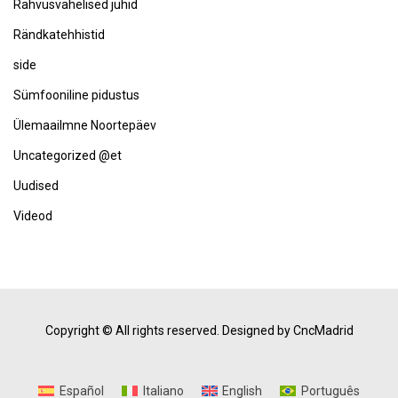
Rahvusvahelised juhid
Rändkatehhistid
side
Sümfooniline pidustus
Ülemaailmne Noortepäev
Uncategorized @et
Uudised
Videod
Copyright © All rights reserved.
Designed by CncMadrid
Español
Italiano
English
Português