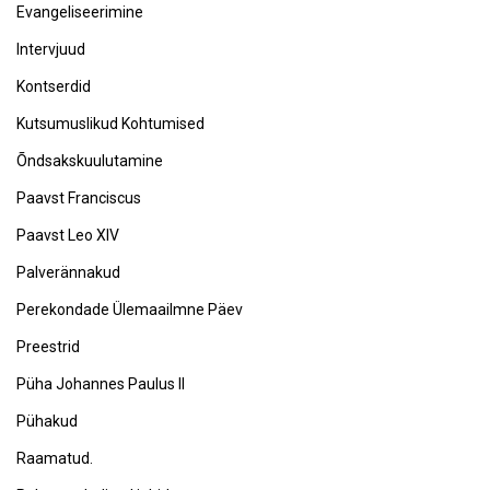
Evangeliseerimine
Intervjuud
Kontserdid
Kutsumuslikud Kohtumised
Õndsakskuulutamine
Paavst Franciscus
Paavst Leo XIV
Palverännakud
Perekondade Ülemaailmne Päev
Preestrid
Püha Johannes Paulus II
Pühakud
Raamatud.