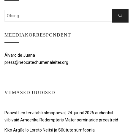
Search
Search
for:
MEEDIAKORRESPONDENT
Álvaro de Juana
press@neocatechumenaleiter.org
VIIMASED UUDISED
Paavst Leo tervitab kolmapäeval, 24. juunil 2026 audientsil
viibivaid Ameerika Redemptoris Mater seminaride preestreid
Kiko Argüello Loreto Neitsi ja Süütute sümfoonia