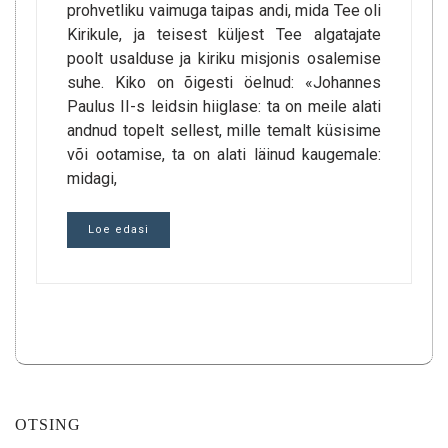
prohvetliku vaimuga taipas andi, mida Tee oli
Kirikule, ja teisest küljest Tee algatajate
poolt usalduse ja kiriku misjonis osalemise
suhe. Kiko on õigesti öelnud: «Johannes
Paulus II-s leidsin hiiglase: ta on meile alati
andnud topelt sellest, mille temalt küsisime
või ootamise, ta on alati läinud kaugemale:
midagi,
Loe edasi
OTSING