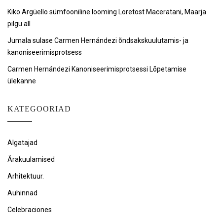
Kiko Argüello sümfooniline looming Loretost Maceratani, Maarja
pilgu all
Jumala sulase Carmen Hernándezi õndsakskuulutamis- ja
kanoniseerimisprotsess
Carmen Hernándezi Kanoniseerimisprotsessi Lõpetamise
ülekanne
KATEGOORIAD
Algatajad
Ärakuulamised
Arhitektuur.
Auhinnad
Celebraciones