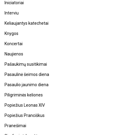
Iniciatoriai
Interviu
Keliaujantys katechetai
Knygos
Koncertai
Naujienos
Pašaukimų susitikimai
Pasaulinė šeimos diena
Pasaulio jaunimo diena
Piligriminės keliones
Popiežius Leonas XIV
Popiežius Pranciškus
Pranešimai