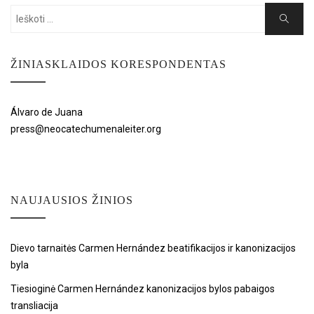
Search
Search
for:
ŽINIASKLAIDOS KORESPONDENTAS
Álvaro de Juana
press@neocatechumenaleiter.org
NAUJAUSIOS ŽINIOS
Dievo tarnaitės Carmen Hernández beatifikacijos ir kanonizacijos
byla
Tiesioginė Carmen Hernández kanonizacijos bylos pabaigos
transliacija