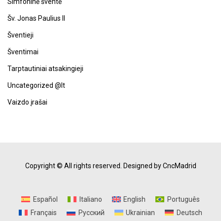
Simfoninė šventė
Šv. Jonas Paulius II
Šventieji
Šventimai
Tarptautiniai atsakingieji
Uncategorized @lt
Vaizdo įrašai
Copyright © All rights reserved.
Designed by CncMadrid
Español
Italiano
English
Português
Français
Русский
Ukrainian
Deutsch