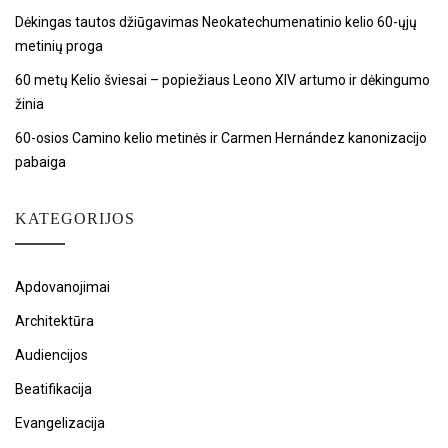
Dėkingas tautos džiūgavimas Neokatechumenatinio kelio 60-ųjų
metinių proga
60 metų Kelio šviesai – popiežiaus Leono XIV artumo ir dėkingumo
žinia
60-osios Camino kelio metinės ir Carmen Hernández kanonizacijo
pabaiga
KATEGORIJOS
Apdovanojimai
Architektūra
Audiencijos
Beatifikacija
Evangelizacija