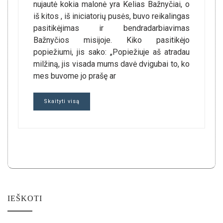
nujautė kokia malonė yra Kelias Bažnyčiai, o
iš kitos , iš iniciatorių pusės, buvo reikalingas
pasitikėjimas ir bendradarbiavimas
Bažnyčios misijoje. Kiko pasitikėjo
popiežiumi, jis sako: „Popiežiuje aš atradau
milžiną, jis visada mums davė dvigubai to, ko
mes buvome jo prašę ar
Skaityti visą
IEŠKOTI