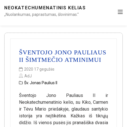
NEOKATECHUMENATINIS KELIAS
„Nuolankumas, paprastumas, šlovinimas.”
ŠVENTOJO JONO PAULIAUS
II ŠIMTMEČIO ATMINIMUI
2020 17 gegužės
AdJ
Šv. Jonas Paulius II
Šventojo Jono Pauliaus II ir
Neokatechumenatinio kelio, su Kiko, Carmen
ir Tėvu Mario priešakyje, glaudaus santykio
istorija yra neįtikėtina. Kažkas iš tikrųjų
didžio. Iš vienos pusės jis pranašiška dvasia