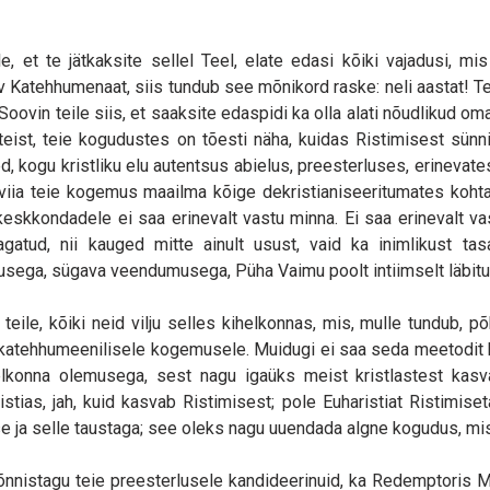
le, et te jätkaksite sellel Teel, elate edasi kõiki vajadusi, m
v Katehhumenaat, siis tundub see mõnikord raske: neli aastat! T
oovin teile siis, et saaksite edaspidi ka olla alati nõudlikud om
t teist, teie kogudustes on tõesti näha, kuidas Ristimisest sü
, kogu kristliku elu autentsus abielus, preesterluses, erinevat
t viia teie kogemus maailma kõige dekristianiseeritumates koht
 keskkondadele ei saa erinevalt vastu minna. Ei saa erinevalt v
jagatud, nii kauged mitte ainult usust, vaid ka inimlikust t
ega, sügava veendumusega, Püha Vaimu poolt intiimselt läbitun
teile, kõiki neid vilju selles kihelkonnas, mis, mulle tundub,
katehhumeenilisele kogemusele. Muidugi ei saa seda meetodit kõi
konna olemusega, sest nagu igaüks meist kristlastest kasvab
tias, jah, kuid kasvab Ristimisest; pole Euharistiat Ristimiset
 ja selle taustaga; see oleks nagu uuendada algne kogudus, mi
 õnnistagu teie preesterlusele kandideerinuid, ka Redemptoris Ma