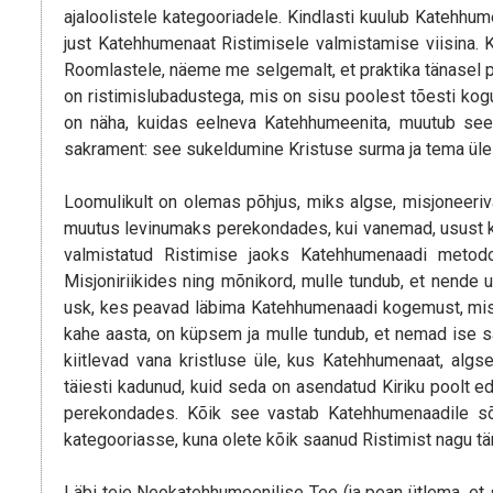
ajaloolistele kategooriadele. Kindlasti kuulub Katehhume
just Katehhumenaat Ristimisele valmistamise viisina.
Roomlastele, näeme me selgemalt, et praktika tänasel 
on ristimislubadustega, mis on sisu poolest tõesti kogu
on näha, kuidas eelneva Katehhumeenita, muutub see 
sakrament: see sukeldumine Kristuse surma ja tema ü
Loomulikult on olemas põhjus, miks algse, misjoneeriva
muutus levinumaks perekondades, kui vanemad, usust kan
valmistatud Ristimise jaoks Katehhumenaadi metodo
Misjoniriikides ning mõnikord, mulle tundub, et nende uu
usk, kes peavad läbima Katehhumenaadi kogemust, mi
kahe aasta, on küpsem ja mulle tundub, et nemad ise 
kiitlevad vana kristluse üle, kus Katehhumenaat, alg
täiesti kadunud, kuid seda on asendatud Kiriku poolt ed
perekondades. Kõik see vastab Katehhumenaadile sõn
kategooriasse, kuna olete kõik saanud Ristimist nagu t
Läbi teie Neokatehhumeenilise Tee (ja pean ütlema, et 