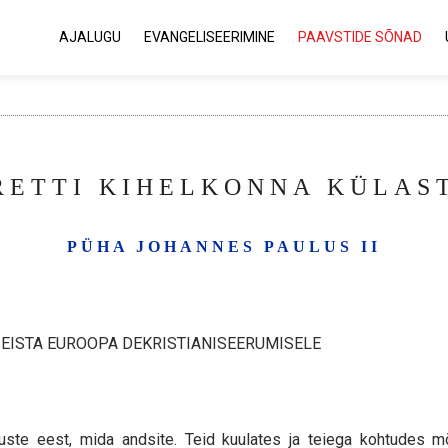
AJALUGU
EVANGELISEERIMINE
PAAVSTIDE SÕNAD
ETTI KIHELKONNA KÜLAST
PÜHA JOHANNES PAULUS II
 SEISTA EUROOPA DEKRISTIANISEERUMISELE
uste eest, mida andsite. Teid kuulates ja teiega kohtudes mõt