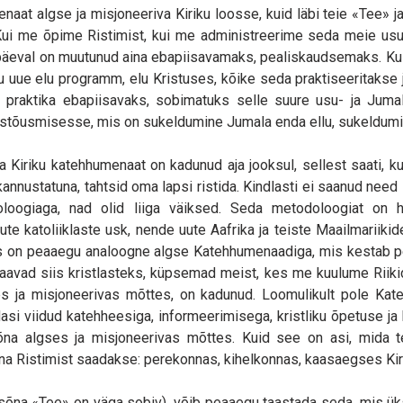
naat algse ja misjoneeriva Kiriku loosse, kuid läbi teie «Tee» j
 Kui me õpime Ristimist, kui me administreerime seda meie us
päeval on muutunud aina ebapiisavamaks, pealiskaudsemaks. Ku
 uue elu programm, elu Kristuses, kõike seda praktiseeritakse ja 
praktika ebapiisavaks, sobimatuks selle suure usu- ja Juma
lestõusmisesse, mis on sukeldumine Jumala enda ellu, sukeldu
 Kiriku katehhumenaat on kadunud aja jooksul, sellest saati, ku
nustatuna, tahtsid oma lapsi ristida. Kindlasti ei saanud need 
loogiaga, nad olid liiga väiksed. Seda metodoloogiat on h
te katoliiklaste usk, nende uute Aafrika ja teiste Maailmariikide
s on peaaegu analoogne algse Katehhumenaadiga, mis kestab p
saavad siis kristlasteks, küpsemad meist, kes me kuulume Riik
ses ja misjoneerivas mõttes, on kadunud. Loomulikult pole Ka
asi viidud katehheesiga, informeerimisega, kristliku õpetuse ja
a algses ja misjoneerivas mõttes. Kuid see on asi, mida teh
äna Ristimist saadakse: perekonnas, kihelkonnas, kaasaegses Kir
sõna «Tee» on väga sobiv), võib peaaegu taastada seda, mis üks