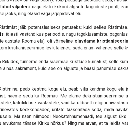
elatud
viljadeni
, nagu elati ükskord algsete koguduste poolt, es
e jaoks, ning elasid väga järjepidevat elu.
istimist jääb potentsiaalseks patuseks; kuid selles Ristimises 
is
, täiesti vastandikus perioodis, nagu tagakiusamiste, paganluse
ste aastate Rooma elu), oli võimeline
elavdama kristianiseeri
ohkem kristianiseerimise levik laienes, seda enam vähenes selle kv
opa Riikides, tunneme enda sisemise kristluse kurnatust, selle kur
ole ainus sakrament, kuid see on alguste ja baasi panemise sak
eie Ristimine, peab kestma kogu elu, peab vilja kandma kogu elu
dist, näeme seda ka Roomas. Me elame dekristianiseerimise aega
tele, katoliikluse vastastele, vaid ka üldiselt religioonivastaste
nevates keskkondades, üritate taasehitada seda, mida hävitat
emusele. Ma näen niimoodi Neokatehhumenaadi, tee algust: üks
alju arvukama tänase Kiriku nõrkus? Ning ma arvan, et ta leidis 