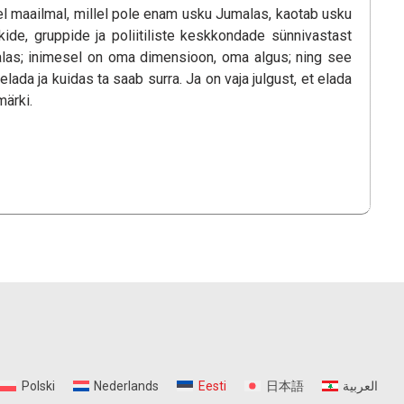
sel maailmal, millel pole enam usku Jumalas, kaotab usku
de, gruppide ja poliitiliste keskkondade sünnivastast
as; inimesel on oma dimensioon, oma algus; ning see
ada ja kuidas ta saab surra. Ja on vaja julgust, et elada
ärki.
Polski
Nederlands
Eesti
日本語
العربية