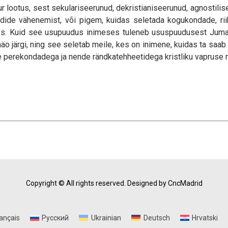
uur lootus, sest sekulariseerunud, dekristianiseerunud, agnostili
ide vähenemist, või pigem, kuidas seletada kogukondade, riiki
s. Kuid see usupuudus inimeses tuleneb ususpuudusest Jumal
 järgi, ning see seletab meile, kes on inimene, kuidas ta saab el
e perekondadega ja nende rändkatehheetidega kristliku vapruse m
Copyright © All rights reserved.
Designed by CncMadrid
ançais
Русский
Ukrainian
Deutsch
Hrvatski