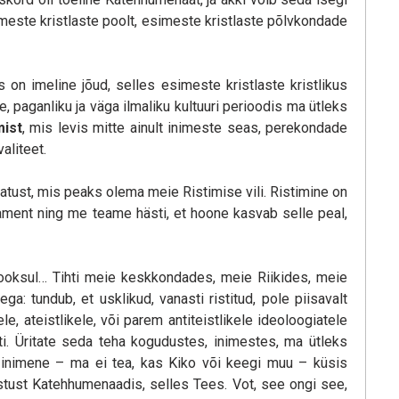
imeste kristlaste poolt, esimeste kristlaste põlvkondade
on imeline jõud, selles esimeste kristlaste kristlikus
, paganliku ja väga ilmaliku kultuuri perioodis ma ütleks
mist
, mis levis mitte ainult inimeste seas, perekondade
aliteet.
natust, mis peaks olema meie Ristimise vili. Ristimine on
rament ning me teame hästi, et hoone kasvab selle peal,
 jooksul… Tihti meie keskkondades, meie Riikides, meie
: tundub, et usklikud, vanasti ristitud, pole piisavalt
le, ateistlikele, või parem antiteistlikele ideoloogiatele
i. Üritate seda teha kogudustes, inimestes, ma ütleks
 inimene – ma ei tea, kas Kiko või keegi muu – küsis
vastust Katehhumenaadis, selles Tees. Vot, see ongi see,