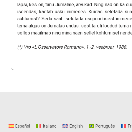
lapsi, kes on, tänu Jumalale, arvukad. Ning nad on ka s
iseendas, kaotab usku inimeses. Kuidas seletada sünd
suhtumist? Seda saab seletada usupuudusest inimese
tema algus on Jumalas endas, sest ta oli loodud tema näo
selles maailmas ning mina näen sellel kohtumisel nend
(*) Vrd «L’Osservatore Romano», 1.-2. veebruar, 1988.
Español
Italiano
English
Português
Fr