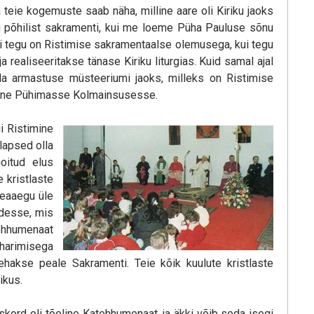
a teie kogemuste saab näha, milline aare oli Kiriku jaoks
u põhilist sakramenti, kui me loeme Püha Pauluse sõnu
i tegu on Ristimise sakramentaalse olemusega, kui tegu
realiseeritakse tänase Kiriku liturgias. Kuid samal ajal
la armastuse müsteeriumi jaoks, milleks on Ristimise
mine Pühimasse Kolmainsusesse.
i Ristimine
lapsed olla
oitud elus
 kristlaste
eaaegu üle
idesse, mis
tehhumenaat
 harimisega
akse peale Sakramenti. Teie kõik kuulute kristlaste
ikus.
kord oli tõeline Katehhumenaat, ja äkki võib seda isegi