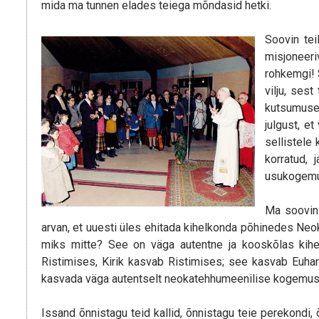
mida ma tunnen elades teiega mõndasid hetki.
Soovin tei
misjoneeri
rohkemgi! S
vilju, ses
kutsumused
julgust, e
sellistele
korratud, 
usukogemus
Ma soovin 
arvan, et uuesti üles ehitada kihelkonda põhinedes Neo
miks mitte? See on väga autentne ja kooskõlas kihel
Ristimises, Kirik kasvab Ristimises; see kasvab Euharis
kasvada väga autentselt neokatehhumeenilise kogemuse
Issand õnnistagu teid kallid, õnnistagu teie perekondi,