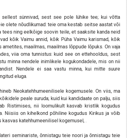
is sellest sünnivad, sest see pole lühike tee; kui võtta
eie olete nõudlikumad: teie oma kestab seitse aastat või
a tees ning eelkõige soovin teile, et saaksite kanda neid
nnivad kõik Vaimu annid, kõik Püha Vaimu karismad, kõik
es ametites, maailmas, maailmas lõppude lõpuks. On vaja
ades, viia oma tunnistus: kuid see on ettehooldus, sest
astu minna nendele inimlikele kogukondadele, mis on nii
asandist. Nendele ei saa vastu minna, kui mitte suure
gitud eluga.
 põhineb Neokatehhumeenilisele kogemusele. On viis, ma
kidele peale suruda; kuid kui kandidaate on palju, siis
 Ristimises, nii loomulikult kasvab kristlik kogudus
a. Niisiis on kihelkond põhiline kogudus Kirikus ja võib
s kasvas katehhumeenilisel kogemusel, .
teri seminariste, õnnistagu teie noori ja õnnistagu teie