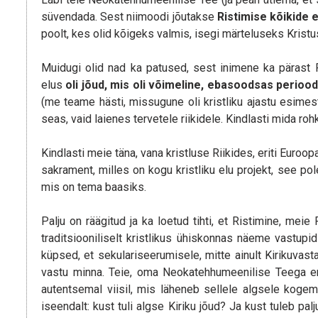
süvendada. Sest niimoodi jõutakse
Ristimise kõikide 
poolt, kes olid kõigeks valmis, isegi märteluseks Kristus
Muidugi olid nad ka patused, sest inimene ka pärast R
elus
oli jõud, mis oli võimeline, ebasoodsas periood
(me teame hästi, missugune oli kristliku ajastu esime
seas, vaid laienes tervetele riikidele. Kindlasti mida r
Kindlasti meie täna, vana kristluse Riikides, eriti Euro
sakrament, milles on kogu kristliku elu projekt, see p
mis on tema baasiks.
Palju on räägitud ja ka loetud tihti, et Ristimine, m
traditsiooniliselt kristlikus ühiskonnas näeme vastupi
küpsed, et sekulariseerumisele, mitte ainult Kirikuvastas
vastu minna. Teie, oma Neokatehhumeenilise Teega eri
autentsemal viisil, mis läheneb sellele algsele kog
iseendalt: kust tuli algse Kiriku jõud? Ja kust tuleb p